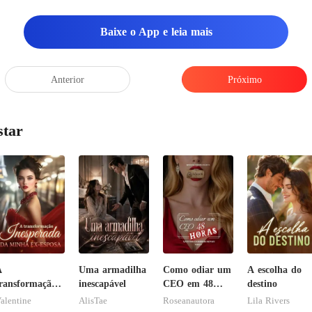
Baixe o App e leia mais
Anterior
Próximo
star
A
Uma armadilha
Como odiar um
A escolha do
ransformação
inescapável
CEO em 48
destino
nesperada da
horas
alentine
AlisTae
Roseanautora
Lila Rivers
inha ex-esposa