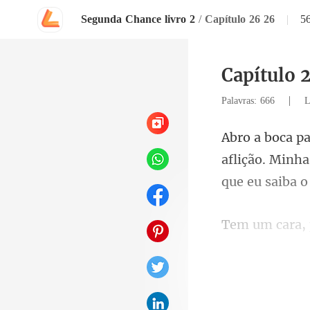
Segunda Chance livro 2
/
Capítulo 26 26
|
5
Capítulo 
|
Palavras: 666
L
aflição. Minha
trás sobre
Porra