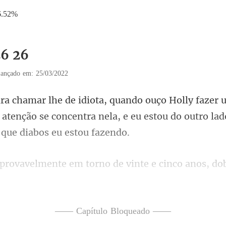
6.52%
26 26
ançado em: 25/03/2022
 atenção se concentra nela, e eu estou do o
e e cinco anos, d
—— Capítulo Bloqueado ——