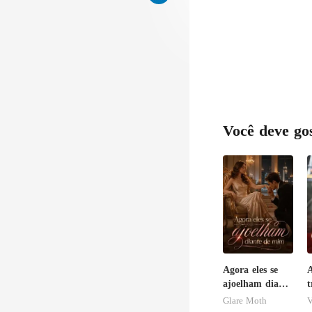
Você deve go
Agora eles se
ajoelham diante
t
de mim
i
Glare Moth
V
m