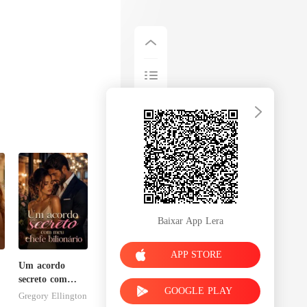
Baixar App Lera
APP STORE
Um acordo
secreto com
GOOGLE PLAY
meu chefe
Gregory Ellington
bilionário