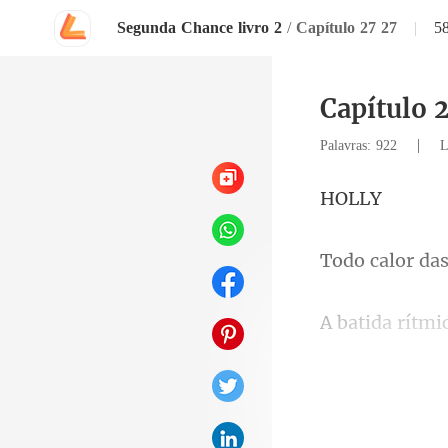
Segunda Chance livro 2
/
Capítulo 27 27
|
5
Capítulo 
|
Palavras: 922
L
O
lor da