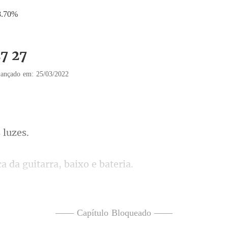
8.70%
27 27
ançado em: 25/03/2022
s
a da guitarra,
ndo junto com as letras
—— Capítulo Bloqueado ——
o microfone para fora 