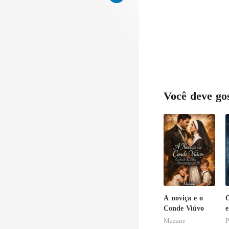
p
Você deve go
A noviça e o
Conde Viúvo
e
E
Mazane
P
O