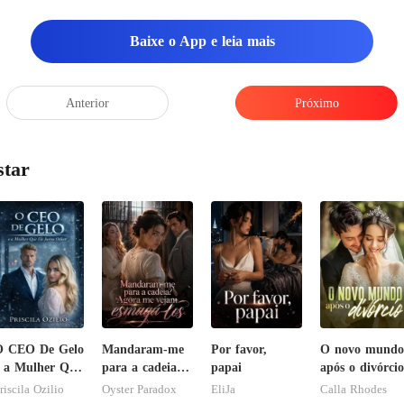
Baixe o App e leia mais
um segundo o local é s
Anterior
Próximo
star
O CEO De Gelo
Mandaram-me
Por favor,
O novo mundo
 a Mulher Que
para a cadeia?
papai
após o divórcio
le Jurou
Agora me
riscila Ozilio
Oyster Paradox
EliJa
Calla Rhodes
diar
vejam esmagá-