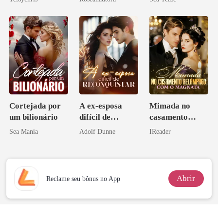
Cortejada por
A ex-esposa
Mimada no
um bilionário
difícil de
casamento
reconquistar
relâmpago com
Sea Mania
Adolf Dunne
IReader
o magnata
Abrir
Reclame seu bônus no App