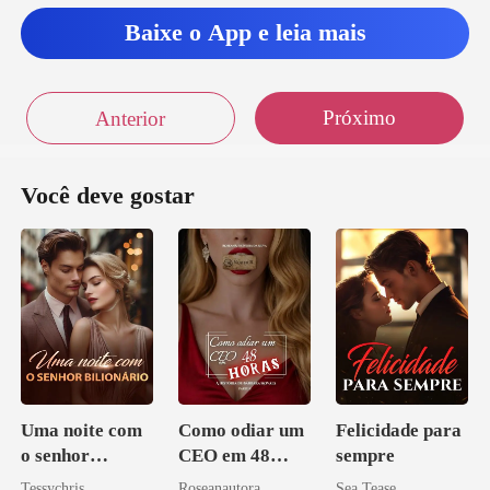
Baixe o App e leia mais
Próximo
Anterior
Você deve gostar
Uma noite com
Como odiar um
Felicidade para
o senhor
CEO em 48
sempre
Bilionário
horas
Tessychris
Roseanautora
Sea Tease