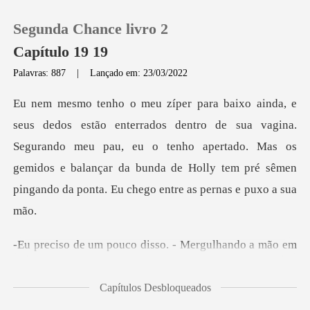
Segunda Chance livro 2
Capítulo 19 19
Palavras: 887
|
Lançado em: 23/03/2022
0
de sua vagina.
Loja
Segurando meu pau, eu o tenho apertado. Mas os
gemidos e balançar da bu
Histórico
Sair
o. - Mergulhando a mão em
Baixar App
su
Capítulos Desbloqueados