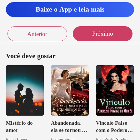
Baixe o App e leia mais
Próximo
Anterior
Você deve gostar
Mistério do
Abandonada,
Vínculo Falso
amor
ela se tornou a
com o Poderoso
noiva do arqui-
Inimigo do Meu
Paula Lopes
Fading Signal
PageProfit Studio