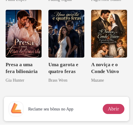
inimigo do ex
Ex
Presa a uma
Uma garota e
A noviça e o
fera bilionária
quatro feras
Conde Viúvo
Gia Hunter
Brass Wren
Mazane
Abrir
Reclame seu bônus no App