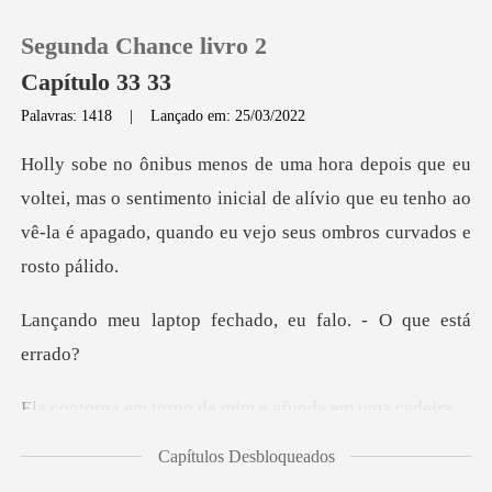
Segunda Chance livro 2
Capítulo 33 33
Palavras: 1418
|
Lançado em: 25/03/2022
0
mas o sentimento inicial de alívio que eu tenho ao
Loja
vê-la é
Histórico
fechado, eu falo.
Sair
orno de mim e afu
Baixar App
Capítulos Desbloqueados
o dia! - diz el