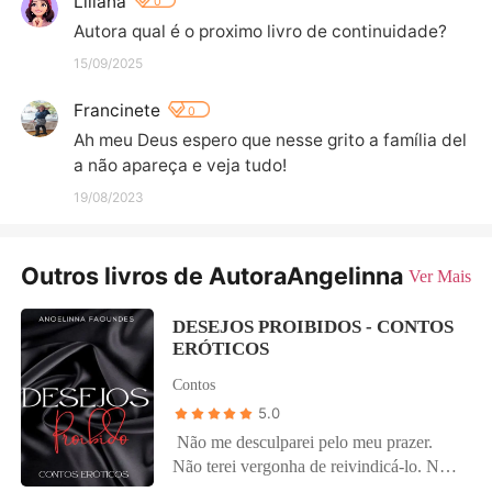
Liliana
0
Autora qual é o proximo livro de continuidade?
15/09/2025
Francinete
0
Ah meu Deus espero que nesse grito a família del
a não apareça e veja tudo!
19/08/2023
Outros livros de AutoraAngelinna
Ver Mais
DESEJOS PROIBIDOS - CONTOS
ERÓTICOS
Contos
5.0
Não me desculparei pelo meu prazer.
Não terei vergonha de reivindicá-lo. Não
pedirei perdão pelo que não tenho culpa.