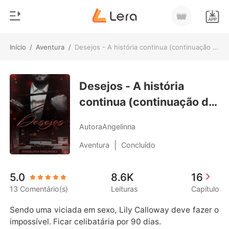
Início
/
Aventura
/
Desejos - A história continua (continuação de AMORES DA VIDA) PARTE 2
0
Início
Loja
Desejos - A história
Gênero
continua (continuação de
Moderno
Histórico
AMORES DA VIDA) PARTE
Lobisomem
AutoraAngelinna
2
Sair
Contos
|
Aventura
Concluído
Romance
Baixar App
5.0
8.6K
16
Bilionários
13 Comentário(s)
Leituras
Capítulo
Ranking
Sendo uma viciada em sexo, Lily Calloway deve fazer o 
impossível. Ficar celibatária por 90 dias. 
