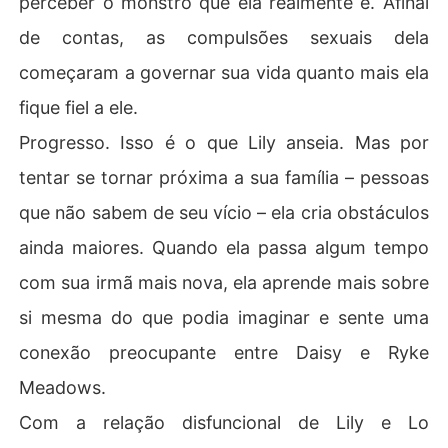
perceber o monstro que ela realmente é. Afinal
s difíceis no seu caminho para reparação. Alguns amore
de contas, as compulsões sexuais dela
s mal tocam a superfície. Alguns amores são mais dens
os que a pele. 

começaram a governar sua vida quanto mais ela
fique fiel a ele.
Lily e Lo tem três meses para descobrir quão profundo
 seu amor vai.
Progresso. Isso é o que Lily anseia. Mas por
tentar se tornar próxima a sua família – pessoas
que não sabem de seu vício – ela cria obstáculos
ainda maiores. Quando ela passa algum tempo
com sua irmã mais nova, ela aprende mais sobre
si mesma do que podia imaginar e sente uma
conexão preocupante entre Daisy e Ryke
Meadows.
Com a relação disfuncional de Lily e Lo