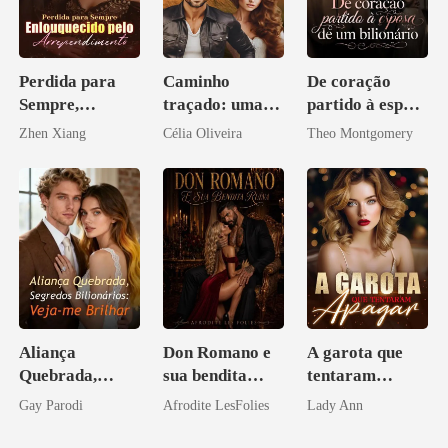
Perdida para
Caminho
De coração
Sempre,
traçado: uma
partido à esposa
Enlouquecido
babá na fazenda
de um bilionário
Zhen Xiang
Célia Oliveira
Theo Montgomery
pelo
Arrependiment
o
Aliança
Don Romano e
A garota que
Quebrada,
sua bendita
tentaram
Segredos
ruína
apagar
Gay Parodi
Afrodite LesFolies
Lady Ann
Bilionários:
Veja-me Brilhar