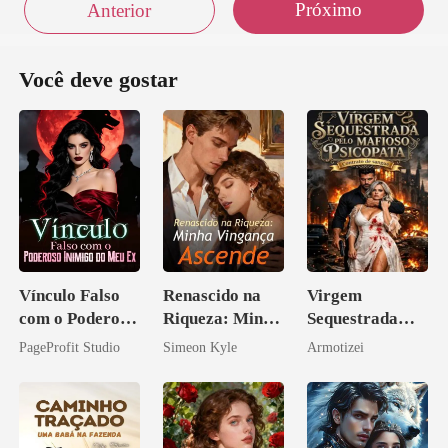
Próximo
Anterior
Você deve gostar
Vínculo Falso
Renascido na
Virgem
com o Poderoso
Riqueza: Minha
Sequestrada
Inimigo do Meu
Vingança
pelo Mafioso
PageProfit Studio
Simeon Kyle
Armotizei
Ex
Ascende
Psicopata :
CONTRATO
DE SANGUE