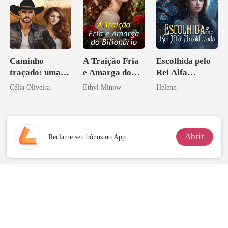
Caminho
A Traição Fria
Escolhida pelo
traçado: uma
e Amarga do
Rei Alfa
babá na fazenda
Bilionário
Amaldiçoado
Célia Oliveira
Ethyl Minow
Helenn
Abrir
Reclame seu bônus no App