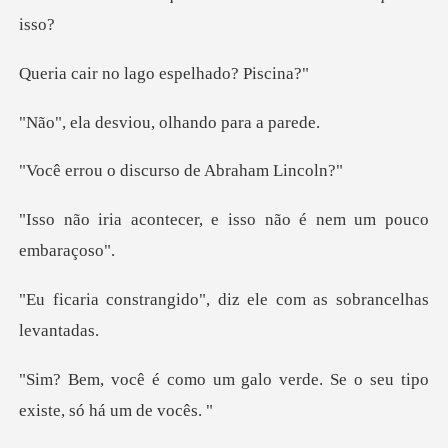
o lago espelh
viou, olhando
discurso de Ab
cer, e isso não é nem
do", diz ele com as so
alo verde. Se o seu tipo
ex