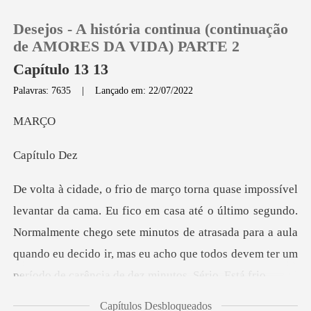
Desejos - A história continua (continuação
de AMORES DA VIDA) PARTE 2
Capítulo 13 13
Palavras: 7635
|
Lançado em: 22/07/2022
0
RÇ
Loja
tulo
Histórico
té o último segundo.
Sair
Normalmente chego sete minutos de atrasada para a aula
quando eu decido
Baixar App
Capítulos Desbloqueados
eu sou pontual