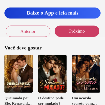
Baixe o App e leia mais
Próximo
Anterior
Você deve gostar
Queimada por
O destino pode
Um acordo
Ele, Renascida
ser mudado?
secreto com