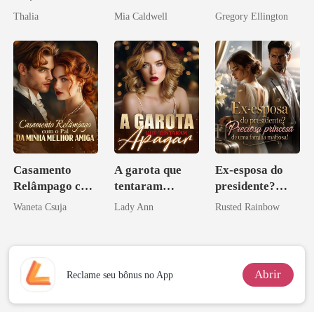
como Estrela
meu chefe
Thalia
Mia Caldwell
Gregory Ellington
bilionário
Casamento
A garota que
Ex-esposa do
Relâmpago com
tentaram
presidente?
o Pai da Minha
apagar
Preciosa
Waneta Csuja
Lady Ann
Rusted Rainbow
Melhor Amiga
princesa de uma
família
mafiosa!
Abrir
Reclame seu bônus no App