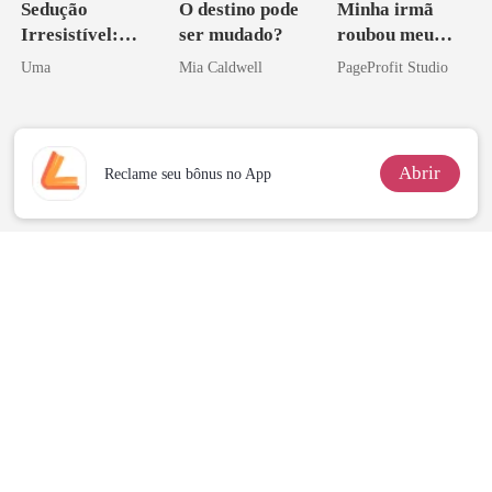
Sedução
O destino pode
Minha irmã
Irresistível:
ser mudado?
roubou meu
Amar de
companheiro e
Uma
Mia Caldwell
PageProfit Studio
Verdade
eu a deixei
Abrir
Reclame seu bônus no App