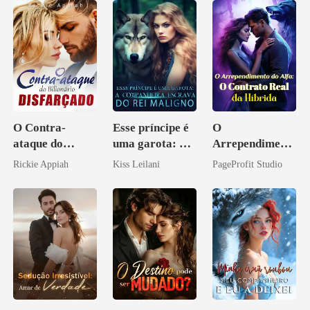
O Contra-
Esse príncipe é
O
ataque do
uma garota: A
Arrependiment
Bilionário
companheira
o do Alfa: O
Rickie Appiah
Kiss Leilani
PageProfit Studio
Disfarçado
escrava do rei
Contrato Real
maligno
da Híbrida