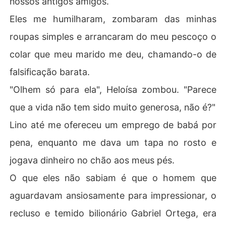
nossos antigos amigos.
E ele acabara de chegar, vendo sua esposa com a mão
Eles me humilharam, zombaram das minhas
 sangrando e o rosto marcado.
roupas simples e arrancaram do meu pescoço o
colar que meu marido me deu, chamando-o de
falsificação barata.
"Olhem só para ela", Heloísa zombou. "Parece
que a vida não tem sido muito generosa, não é?"
Lino até me ofereceu um emprego de babá por
pena, enquanto me dava um tapa no rosto e
jogava dinheiro no chão aos meus pés.
O que eles não sabiam é que o homem que
aguardavam ansiosamente para impressionar, o
recluso e temido bilionário Gabriel Ortega, era