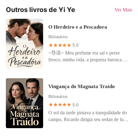
Outros livros de Yi Ye
Ver Mais
O Herdeiro e a Pescadora
Bilionários
5.0
<导语> Meu perfume era sal e peixe
fresco, minha vida, a pequena barraca na
praia e meu filho Pedro, que brincava na
areia. João, o homem que salvei e que me
deu uma nova vida, era meu tudo. Mas a
Vingança do Magnata Traído
paz foi estraçalhada quando um carro de
luxo parou na areia e uma mulher
Bilionários
elegante saltou, gritando: "Ricardo? Meu
5.0
filho! Você está vivo!" João a chamou de
O sol da tarde pintava a tranquilidade do
"mãe" , revelando a farsa: ele era Ricardo
campo, Ricardo dirigia seu sedan de luxo,
Vasconcelos, herdeiro de um império, e
com Sofia, sua irmã caçula, dormindo ao
sua amnésia, uma mentira conveniente.
lado, exausta dos estudos. No retorno
Ele me descartou como lixo, na frente de