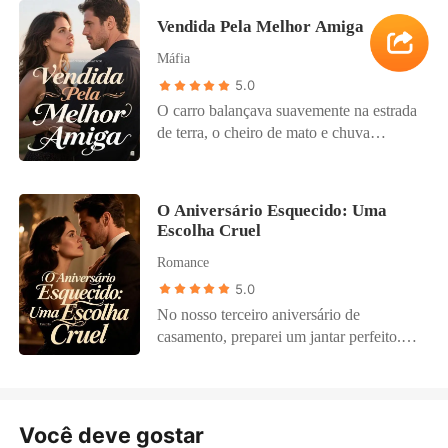
para a cidade, uma curva revelou um
sua mãe e de sua noiva perfeita, Isabella,
Vendida Pela Melhor Amiga
carro velho bloqueando a passagem, e um
que me humilharam sem piedade. Até
grupo de jovens arrogantes. Léo, ex-
meu pequeno Pedro, manipulado, olhou
Máfia
assistente de sua esposa Paula, surgiu
para mim e gritou: "Você é má!" O
5.0
com um sorriso debochado. Léo não só
mundo desabou de novo, mas uma chama
O carro balançava suavemente na estrada
encurralou Ricardo e Sofia, como
gelada acendeu. Não havia mais dor, só
de terra, o cheiro de mato e chuva
zombou de Ricardo, chamando-o de
vazio. Eu não iria suplicar ou lutar. Desta
invadindo a janela. Minha "melhor
"sustentado" por Paula, e revelou que o
vez, eu escolheria a mim mesma. Peguei
amiga" Isabella me ofereceu uma bala de
carro de Ricardo era um "presentinho" de
o "dinheiro de indenização" deles, que
coco caseira. "Toma, Sofia, experimenta
Paula para ele. A humilhação de Léo se
era minha passagem só de ida para uma
O Aniversário Esquecido: Uma
essa bala de coco, é caseira, uma delícia."
confirmou quando ele jogou as chaves do
Escolha Cruel
nova vida. E comecei de novo, longe dali.
Engoli, sentindo um gosto estranhamente
carro de Ricardo no chão, revelando que
Sete anos depois, voltei ao Brasil como
Romance
amargo por trás do açúcar, e então tudo
Paula participava da armadilha. Como as
uma executiva poderosa. Mas no coquetel
escureceu. Acordei em um quarto sujo,
5.0
coisas podiam ter chegado a esse ponto?
de lançamento de nossa filial, ele
cheirando a mofo. Uma mulher velha e
Como Paula, sua esposa, podia ter sido
No nosso terceiro aniversário de
apareceu, Ricardo, ou o que restou dele.
cruel zombou: "A bela adormecida
cúmplice de tamanha baixeza? Que tipo
casamento, preparei um jantar perfeito.
Com as mãos trêmulas, ele sussurrou o
finalmente acordou." Ela me disse que
de traição era essa que colocava a vida de
Cada prato era o favorito do Pedro, e o
meu nome. Será que ele se arrependeu?</
Isabella me vendeu. "Meu filho te
sua irmã em risco? A gota d'água veio
bolo, um símbolo do nosso amor. Mas em
导语>
comprou. Você é a noiva dele agora."
quando um brutamontes pegou Sofia, e
vez de um abraço, recebi uma mensagem:
Vendida. Por minha melhor amiga. A dor,
Léo, com um sorriso cruel, propôs: "Você
"A Sofia teve um acidente. Estou no
Você deve gostar
a raiva e o pavor me sufocaram. Tentei
pode ir, mas ela fica. Ela vai fazer
hospital com ela." Sofia, a ex-namorada