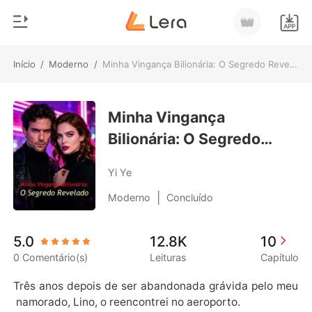
Início
/
Moderno
/
Minha Vingança Bilionária: O Segredo Revelado
0
Início
Loja
Minha Vingança
Gênero
Bilionária: O Segredo
Moderno
Histórico
Revelado
Lobisomem
Yi Ye
Sair
Contos
|
Moderno
Concluído
Romance
Baixar App
5.0
12.8K
10
Bilionários
0 Comentário(s)
Leituras
Capítulo
Ranking
Três anos depois de ser abandonada grávida pelo meu
 namorado, Lino, o reencontrei no aeroporto.
