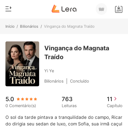
Início
/
Bilionários
/
Vingança do Magnata Traído
0
Início
Loja
Vingança do Magnata
Gênero
Traído
Moderno
Histórico
Lobisomem
Yi Ye
Sair
Contos
|
Bilionários
Concluído
Romance
Baixar App
5.0
763
11
Bilionários
0 Comentário(s)
Leituras
Capítulo
Ranking
O sol da tarde pintava a tranquilidade do campo, Ricar
do dirigia seu sedan de luxo, com Sofia, sua irmã caçul