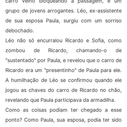
carro velho bloqueando a passagem, e um
a, e Léo, com um sorriso cruel, propôs: "Você pode ir, ma
grupo de jovens arrogantes. Léo, ex-assistente
s ela fica. Ela vai fazer companhia pra gente esta noite.
 Uma forma de pagamento pela humilhação que a sua e
de sua esposa Paula, surgiu com um sorriso
sposa me fez passar quando me demitiu."

debochado.
A fúria de Ricardo irrompeu. Ali, naquele momento, algo
Léo não só encurralou Ricardo e Sofia, como
 nele se quebrou, e a fachada de arquiteto paisagista d
zombou de Ricardo, chamando-o de
eu lugar ao verdadeiro magnata.
"sustentado" por Paula, e revelou que o carro de
Ricardo era um "presentinho" de Paula para ele.
A humilhação de Léo se confirmou quando ele
jogou as chaves do carro de Ricardo no chão,
revelando que Paula participava da armadilha.
Como as coisas podiam ter chegado a esse
ponto? Como Paula, sua esposa, podia ter sido