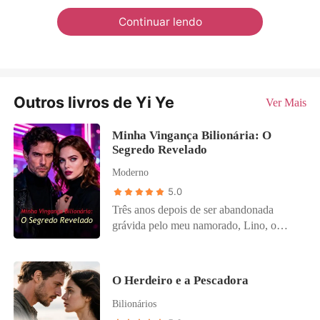
Continuar lendo
Outros livros de Yi Ye
Ver Mais
Minha Vingança Bilionária: O
Segredo Revelado
Moderno
5.0
Três anos depois de ser abandonada
grávida pelo meu namorado, Lino, o
reencontrei no aeroporto. Ele estava de
braços dados com a herdeira rica por
quem me trocou, rindo e cercado por
O Herdeiro e a Pescadora
nossos antigos amigos. Eles me
Bilionários
humilharam, zombaram das minhas
roupas simples e arrancaram do meu