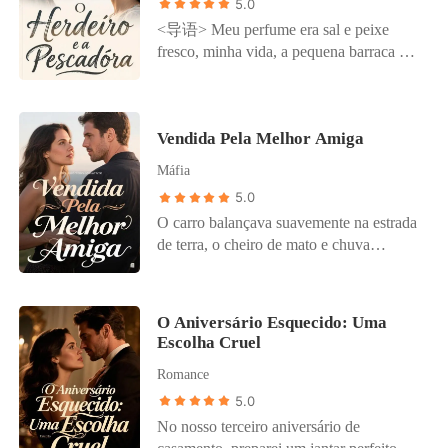
5.0
pescoço o colar que meu marido me deu,
<导语> Meu perfume era sal e peixe
chamando-o de falsificação barata.
fresco, minha vida, a pequena barraca na
"Olhem só para ela", Heloísa zombou.
praia e meu filho Pedro, que brincava na
"Parece que a vida não tem sido muito
areia. João, o homem que salvei e que me
generosa, não é?" Lino até me ofereceu
deu uma nova vida, era meu tudo. Mas a
um emprego de babá por pena, enquanto
Vendida Pela Melhor Amiga
paz foi estraçalhada quando um carro de
me dava um tapa no rosto e jogava
luxo parou na areia e uma mulher
Máfia
dinheiro no chão aos meus pés. O que
elegante saltou, gritando: "Ricardo? Meu
5.0
eles não sabiam é que o homem que
filho! Você está vivo!" João a chamou de
aguardavam ansiosamente para
O carro balançava suavemente na estrada
"mãe" , revelando a farsa: ele era Ricardo
impressionar, o recluso e temido
de terra, o cheiro de mato e chuva
Vasconcelos, herdeiro de um império, e
bilionário Gabriel Ortega, era meu
invadindo a janela. Minha "melhor
sua amnésia, uma mentira conveniente.
marido. E ele acabara de chegar, vendo
amiga" Isabella me ofereceu uma bala de
Ele me descartou como lixo, na frente de
sua esposa com a mão sangrando e o
coco caseira. "Toma, Sofia, experimenta
sua mãe e de sua noiva perfeita, Isabella,
O Aniversário Esquecido: Uma
rosto marcado.
essa bala de coco, é caseira, uma delícia."
que me humilharam sem piedade. Até
Escolha Cruel
Engoli, sentindo um gosto estranhamente
meu pequeno Pedro, manipulado, olhou
Romance
amargo por trás do açúcar, e então tudo
para mim e gritou: "Você é má!" O
escureceu. Acordei em um quarto sujo,
5.0
mundo desabou de novo, mas uma chama
cheirando a mofo. Uma mulher velha e
gelada acendeu. Não havia mais dor, só
No nosso terceiro aniversário de
cruel zombou: "A bela adormecida
vazio. Eu não iria suplicar ou lutar. Desta