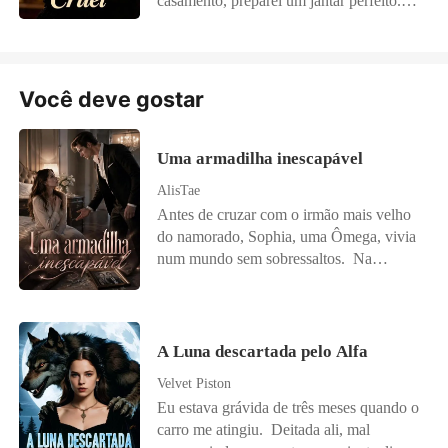
casamento, preparei um jantar perfeito.
finalmente acordou." Ela me disse que
vez, eu escolheria a mim mesma. Peguei
Cada prato era o favorito do Pedro, e o
Isabella me vendeu. "Meu filho te
o "dinheiro de indenização" deles, que
bolo, um símbolo do nosso amor. Mas em
comprou. Você é a noiva dele agora."
era minha passagem só de ida para uma
vez de um abraço, recebi uma mensagem:
Vendida. Por minha melhor amiga. A dor,
nova vida. E comecei de novo, longe dali.
"A Sofia teve um acidente. Estou no
Você deve gostar
a raiva e o pavor me sufocaram. Tentei
Sete anos depois, voltei ao Brasil como
hospital com ela." Sofia, a ex-namorada
fugir, mas meu corpo estava fraco. Eles
uma executiva poderosa. Mas no coquetel
frágil que, supostamente, ele via como
me arrastaram de volta, a Senhora Silva
de lançamento de nossa filial, ele
irmã. Tentei manter a calma, perguntei o
Uma armadilha inescapável
me bateu. "Cala a boca, sua vagabunda!
apareceu, Ricardo, ou o que restou dele.
hospital, ofereci-me para ir. A resposta
AlisTae
Nós pagamos por você. Você nos
Com as mãos trêmulas, ele sussurrou o
dele? "Não precisas de vir. É só um
Antes de cruzar com o irmão mais velho
pertence. Vai aprender a obedecer."
meu nome. Será que ele se arrependeu?</
arranhão. Ela só está assustada." Um
do namorado, Sophia, uma Ômega, vivia
Minhas lágrimas escorriam enquanto o
导语>
arranhão que o obriga a passar a noite do
num mundo sem sobressaltos. Na
desespero me consumia. Eles achavam
nosso aniversário com ela? Liguei, o
Alcateia Sombra Noturna, existia uma lei
que eu não tinha ninguém. Que não era
telemóvel dele estava desligado. O meu
perigosa: se o líder Alfa rejeitasse sua
ninguém. Mas, olhando pela janela, vi
coração afundou-se, algo partiu-se dentro
companheira, ele perderia seu cargo.
algo familiar: a grande mangueira, o
de mim. Então, a campainha tocou. Era a
Essa regra, que deveria proteger uniões,
riacho, a capela. Este não era um vilarejo
A Luna descartada pelo Alfa
minha sogra, Dona Isabel, uma mulher
virou uma armadilha para Sophia. Afinal,
qualquer. Era a terra natal da minha avó
que nunca me aceitou. "Ele não veio, pois
Velvet Piston
ela namorava justamente o irmão mais
Maria e do meu avô José. Aqueles que
não?" disse ela, o olhar a varrer a mesa
Eu estava grávida de três meses quando o
novo do líder Alfa. Bryan Morrison não
ousaram me tocar não sabiam com quem
como se fosse um fracasso meu. Eu
carro me atingiu. Deitada ali, mal
era só o líder da alcateia, mas também um
estavam se metendo.
precisava dele, eu era a esposa dele! Mas