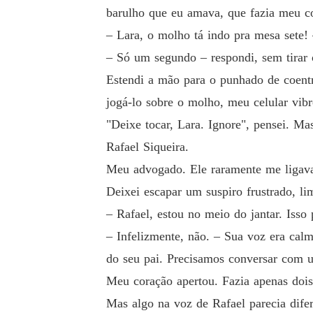
barulho que eu amava, que fazia meu cor
– Lara, o molho tá indo pra mesa sete!
– Só um segundo – respondi, sem tirar 
Estendi a mão para o punhado de coentro
jogá-lo sobre o molho, meu celular vibr
"Deixe tocar, Lara. Ignore", pensei. Ma
Rafael Siqueira.
Meu advogado. Ele raramente me ligava,
Deixei escapar um suspiro frustrado, li
– Rafael, estou no meio do jantar. Isso
– Infelizmente, não. – Sua voz era cal
do seu pai. Precisamos conversar com u
Meu coração apertou. Fazia apenas dois
Mas algo na voz de Rafael parecia difer