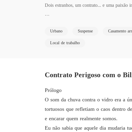
Dois estranhos, um contrato... e uma paixão in
Ela é uma chef talentosa, lutando para salva
Urbano
Suspense
Casamento ar
láusula inesperada os obriga a um casamento 
Local de trabalho
O plano era simples, manter as aparências, cu
nam tudo imprevisível. Enquanto enfrentam ali
m torno de seus corações.

Contrato Perigoso com o Bi
"Contrato Perigoso com o Bilionário" é uma hi
Prólogo
O som da chuva contra o vidro era a ún
tortuosos que refletiam o caos dentro d
e encarar quem realmente somos.
Eu não sabia que aquele dia mudaria t