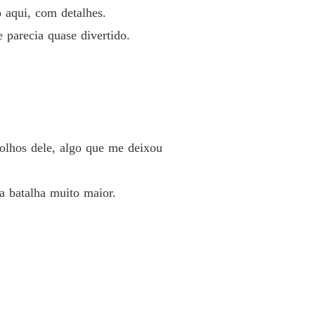
o Perigoso com o Bilionário
 aqui, com detalhes.
o 40 No Fio da Navalha
15/02/2025
e parecia quase divertido.
 olhos dele, algo que me deixou
a batalha muito maior.