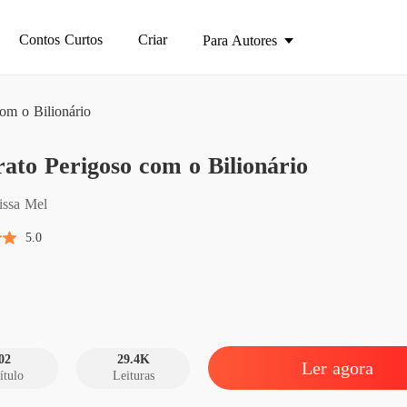
Contos Curtos
Criar
Para Autores
om o Bilionário
Contrat
ato Perigoso com o Bilionário
Capítul
Contrat
issa Mel
Capítulo
5.0
Contrat
Capítulo
Contrat
Capítulo
02
29.4K
Ler agora
ítulo
Leituras
Contrat
Capítul