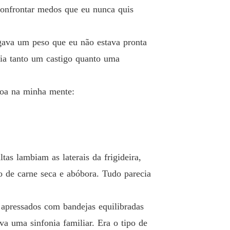
confrontar medos que eu nunca quis
o Perigoso com o Bilionário
o 13 No Calor do Momento
22/01/2025
egava um peso que eu não estava pronta
o Perigoso com o Bilionário
cia tanto um castigo quanto uma
o 14 Sombras do Passado
22/01/2025
o Perigoso com o Bilionário
coa na minha mente:
o 15 Sob os Lençóis
22/01/2025
o Perigoso com o Bilionário
o 16 Uma Presença Inesperada
13/02/2025
o Perigoso com o Bilionário
as lambiam as laterais da frigideira,
 17 A Noite dos Rivais
13/02/2025
o de carne seca e abóbora. Tudo parecia
o Perigoso com o Bilionário
 18 Entre Segredos e Desejos
13/02/2025
 apressados com bandejas equilibradas
o Perigoso com o Bilionário
va uma sinfonia familiar. Era o tipo de