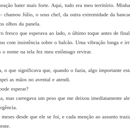
Capítulo
ação bater mais forte. Aqui, tudo era meu território. Minha
Contrat
 – chamou Júlio, o sous chef, da outra extremidade da banca
Capítul
os olhos da panela.
Contrat
 fresco que esperava ao lado, o último toque antes de final
Capítul
ou com insistência sobre o balcão. Uma vibração longa e irri
s o nome na tela fez meu estômago revirar.
Contrat
Capítulo
 o que significava que, quando o fazia, algo importante est
Contrat
Capítulo
mpei as mãos no avental e atendi.
 pode esperar?
Contrat
Capítul
ma, mas carregava um peso que me deixou imediatamente alert
rgência.
Contrat
Capítulo
 meses desde que ele se foi, e cada menção ao assunto traz
ente.
Contrat