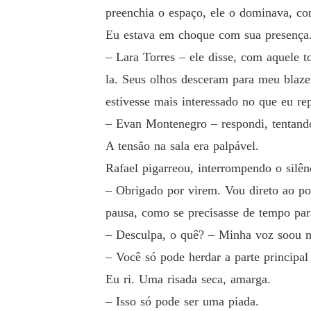
preenchia o espaço, ele o dominava, c
Eu estava em choque com sua presença. 
– Lara Torres – ele disse, com aquele 
la. Seus olhos desceram para meu blazer
estivesse mais interessado no que eu 
– Evan Montenegro – respondi, tentando
A tensão na sala era palpável.
Rafael pigarreou, interrompendo o silên
– Obrigado por virem. Vou direto ao pon
pausa, como se precisasse de tempo par
– Desculpa, o quê? – Minha voz soou ma
– Você só pode herdar a parte princip
Eu ri. Uma risada seca, amarga.
– Isso só pode ser uma piada.