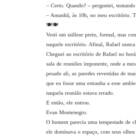
– Certo. Quando? – perguntei, tentando
– Amanhã, às 10h, no meu escritório. Tr
🍽️🍽️
Vesti um tailleur preto, formal, mas co
naquele escritório. Afinal, Rafael nunc
Cheguei ao escritório de Rafael no horá
sala de reuniões imponente, onde a mesa
pesado ali, as paredes revestidas de ma
que eu fosse uma estranha a esse ambie
naquela reunião estava errado.
E então, ele entrou.
Evan Montenegro.
O homem parecia uma tempestade de cla
ele dominava o espaço, com seus olhos 