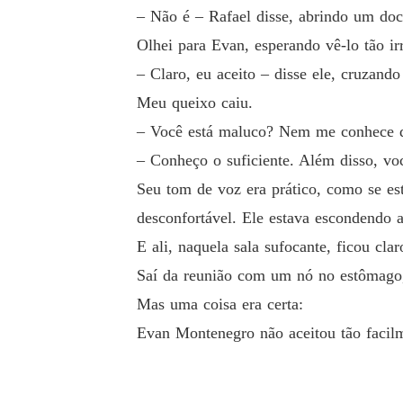
– Não é – Rafael disse, abrindo um doc
Olhei para Evan, esperando vê-lo tão irr
– Claro, eu aceito – disse ele, cruzand
Meu queixo caiu.
– Você está maluco? Nem me conhece d
– Conheço o suficiente. Além disso, voc
Seu tom de voz era prático, como se es
desconfortável. Ele estava escondendo a
E ali, naquela sala sufocante, ficou cl
Saí da reunião com um nó no estômago,
Mas uma coisa era certa:
Evan Montenegro não aceitou tão facilm