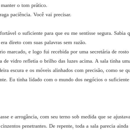
Capítul
 manter o tom prático.
aga paciência. Você vai precisar.
Contrat
Capítulo
nfortável o suficiente para que eu me sentisse segura. Sabia
Contrat
Capítul
a era direto com suas palavras sem razão.
rio marcado, e logo fui recebida por uma secretária de rost
Contrat
Capítulo
 de vidro refletia o brilho das luzes acima. A sala tinha um
deira escura e os móveis alinhados com precisão, como se qu
Contrat
nte. Eu tinha lidado com o mundo dos negócios o suficiente
Capítul
Contrat
Capítulo
Contrat
sse e arrogância, com seu terno sob medida que se ajusta
Capítulo
cinzentos penetrantes. De repente, toda a sala parecia aind
Contrat