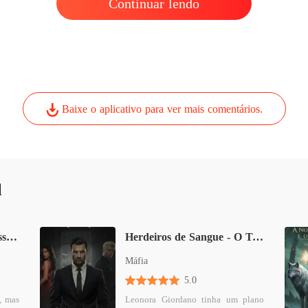
Continuar lendo
Baixe o aplicativo para ver mais comentários.
l
A Rainha do Don - Obsessão, Paixão e Sangue
Herdeiros de Sangue - O Trono do Don
Máfia
5.0
, mas
Leonora Giordano tinha um plano