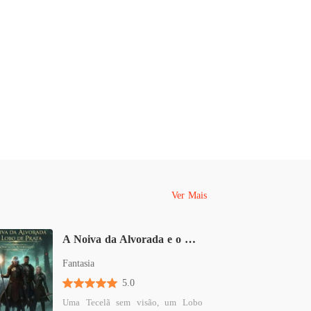
Ver Mais
A Noiva da Alvorada e o Lobo de Prata - Crônicas de Aethelgard
Fantasia
5.0
Uma Tecelã sem visão, um Lobo