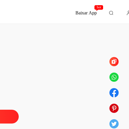
hot
Baixar App
Capítulo 102 Para Sempre FINAL
o Perigoso com o Bilionário
o 1 Uma Cláusula Inesperada
22/01/2025
o Perigoso com o Bilionário
 2 Jogos de Poder
22/01/2025
o Perigoso com o Bilionário
 3 Primeiros Confrontos
22/01/2025
o Perigoso com o Bilionário
 4 Primeira Aparição Pública
22/01/2025
o Perigoso com o Bilionário
o 5 Segredos na Cozinha
22/01/2025