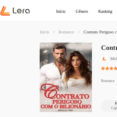
Início
Gênero
Ranking
Início
/
Romance
/
Contrato Perigoso c
Contr
Mel
Romance
1
Cap