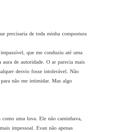
o 26 Explosão de Emoções
15/02/2025
o Perigoso com o Bilionário
 27 Fios Entrelaçados
15/02/2025
 que precisaria de toda minha compostura
o Perigoso com o Bilionário
o 28 Verdade ou Desafio
15/02/2025
o impassível, que me conduziu até uma
o Perigoso com o Bilionário
 29 Jogos Perigosos
a aura de autoridade. O ar parecia mais
15/02/2025
alquer desvio fosse intolerável. Não
o Perigoso com o Bilionário
 para não me intimidar. Mas algo
o 30 Conexões Reveladas
15/02/2025
o Perigoso com o Bilionário
 31 Noite de Confissões
15/02/2025
o Perigoso com o Bilionário
va como uma luva. Ele não caminhava,
 32 Teias de Mentiras
15/02/2025
a mais impessoal. Evan não apenas
o Perigoso com o Bilionário