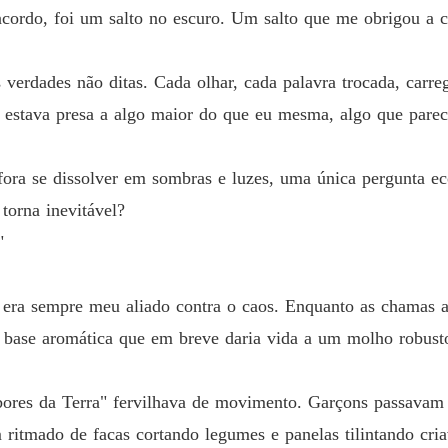
acordo, foi um salto no escuro. Um salto que me obrigou a 
Contrat
Capítul
 verdades não ditas. Cada olhar, cada palavra trocada, carr
Contrat
u estava presa a algo maior do que eu mesma, algo que pare
Capítul
Contrat
fora se dissolver em sombras e luzes, uma única pergunta e
Capítul
torna inevitável?
Contrat
"
Capítul
Contrat
era sempre meu aliado contra o caos. Enquanto as chamas alt
Capítulo
a base aromática que em breve daria vida a um molho robust
Contrat
Capítulo
bores da Terra" fervilhava de movimento. Garçons passavam
Contrat
ritmado de facas cortando legumes e panelas tilintando cria