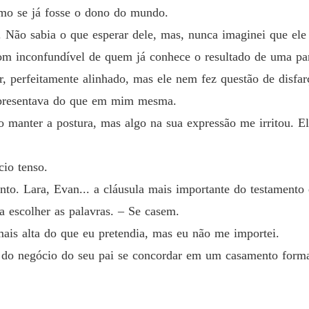
omo se já fosse o dono do mundo.
Capítul
Não sabia o que esperar dele, mas, nunca imaginei que ele f
Contrat
tom inconfundível de quem já conhece o resultado de uma pa
Capítulo
, perfeitamente alinhado, mas ele nem fez questão de disfar
Contrat
representava do que em mim mesma.
Capítul
 manter a postura, mas algo na sua expressão me irritou. El
Contrat
Capítul
cio tenso.
Contrat
to. Lara, Evan... a cláusula mais importante do testamento 
Capítulo
a escolher as palavras. – Se casem.
Contrat
is alta do que eu pretendia, mas eu não me importei.
Capítul
al do negócio do seu pai se concordar em um casamento for
Contrat
Capítul