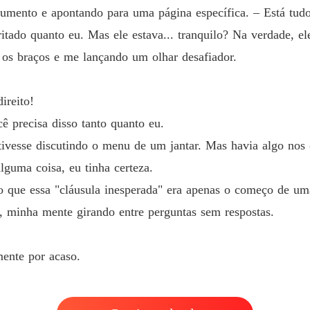
Contrat
umento e apontando para uma página específica. – Está tudo
Capítul
itado quanto eu. Mas ele estava... tranquilo? Na verdade, el
o os braços e me lançando um olhar desafiador.
ireito!
ê precisa disso tanto quanto eu.
tivesse discutindo o menu de um jantar. Mas havia algo nos
lguma coisa, eu tinha certeza.
aro que essa "cláusula inesperada" era apenas o começo de um
 minha mente girando entre perguntas sem respostas.
ente por acaso.