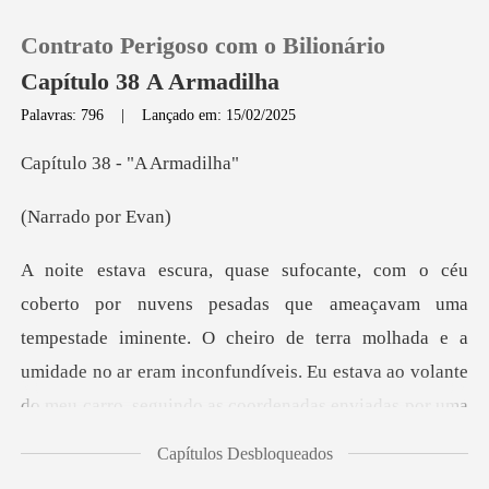
Contrato Perigoso com o Bilionário
Capítulo 38 A Armadilha
Palavras: 796
|
Lançado em: 15/02/2025
0
38 - "A A
do por
Loja
Histórico
pestade iminente. O cheiro de terra molhada e a
Sair
umidade no ar eram inconfundíveis. Eu estava ao vo
Baixar App
Capítulos Desbloqueados