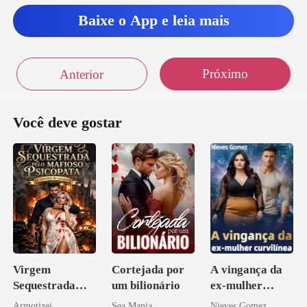
Baixe o App e leia mais
Próximo
Anterior
Você deve gostar
Virgem
Cortejada por
A vingança da
Sequestrada
um bilionário
ex-mulher
pelo Mafioso
curvilínea
Armotizei
Sea Mania
Nieves Gomez