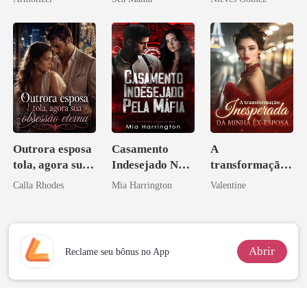
Psicopata :
CONTRATO
DE SANGUE
Outrora esposa
Casamento
A
tola, agora sua
Indesejado Na
transformação
obsessão eterna
Máfia
inesperada da
Calla Rhodes
Mia Harrington
Valentine
minha ex-
esposa
Abrir
Reclame seu bônus no App