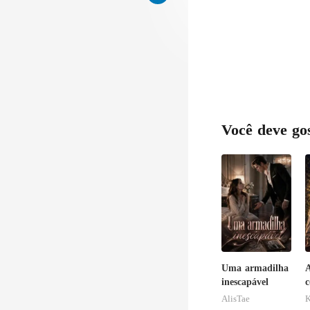
Você deve go
Uma armadilha
A
inescapável
c
d
AlisTae
K