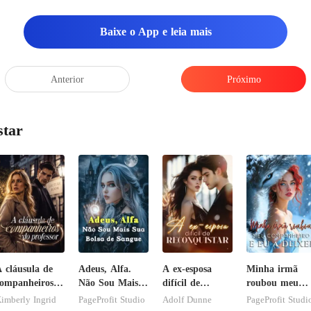
Baixe o App e leia mais
Anterior
Próximo
star
 cláusula de
Adeus, Alfa.
A ex-esposa
Minha irmã
ompanheiros
Não Sou Mais
difícil de
roubou meu
o professor
Sua Bolsa de
reconquistar
companheiro e
imberly Ingrid
PageProfit Studio
Adolf Dunne
PageProfit Studi
Sangue
eu a deixei