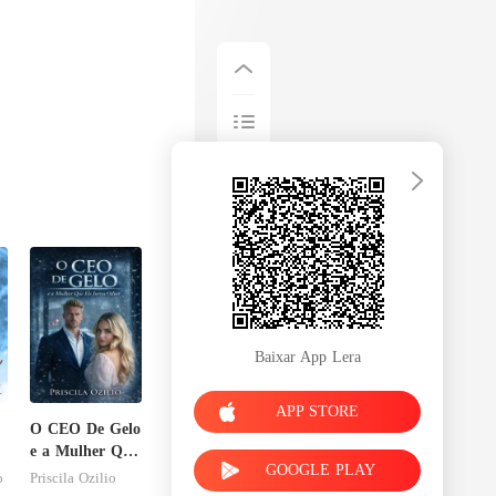
Baixar App Lera
APP STORE
O CEO De Gelo
e a Mulher Que
GOOGLE PLAY
Ele Jurou
o
Priscila Ozilio
Odiar