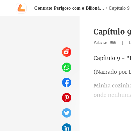
Contrato Perigoso com o Bilionário
/
Capítulo 9
Capítulo 
|
Palavras: 966
L
- "
por 
paixão se tra
uela 