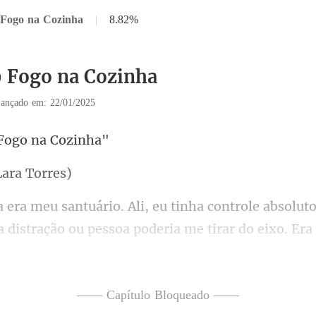
 Fogo na Cozinha
|
8.82%
9 Fogo na Cozinha
ançado em: 22/01/2025
Fogo n
Lar
distração ou pessoa poderia me tirar do eixo. Er
nsformava em ar
—— Capítulo Bloqueado ——
ma