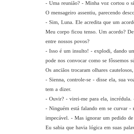
- Uma reunião? - Minha voz cortou o si
O mensageiro assentiu, parecendo desco
- Sim, Luna. Ele acredita que um acordo 
Meu corpo ficou tenso. Um acordo? Depo
entre nossos povos?
- Isso é um insulto! - explodi, dando 
pode nos convocar como se fôssemos sú
Os anciãos trocaram olhares cautelosos
- Sienna, controle-se - disse ela, sua 
tem a dizer.
- Ouvir? - virei-me para ela, incrédul
- Ninguém está falando em se curvar - 
impecável. - Mas ignorar um pedido de 
Eu sabia que havia lógica em suas pala