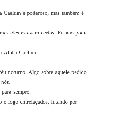
a do Gelo e A Luna do Fogo
lfa Caelum é poderoso, mas também é
 33 A Jornada para Ignisfera
18/05/2025
a do Gelo e A Luna do Fogo
mas eles estavam certos. Eu não podia
o 34 O Confronto das Irmãs
18/05/2025
a do Gelo e A Luna do Fogo
 o Alpha Caelum.
o 35 O Refúgio Perdido
18/05/2025
a do Gelo e A Luna do Fogo
céu noturno. Algo sobre aquele pedido
o 36 O Fogo da Resistência
20/05/2025
 nós.
a do Gelo e A Luna do Fogo
r para sempre.
o 37 A Primeira Conexão
20/05/2025
e fogo entrelaçados, lutando por
a do Gelo e A Luna do Fogo
 38 A Rebelião dos Gélidos
21/05/2025
a do Gelo e A Luna do Fogo
o 39 Os Ecos da Escuridão
21/05/2025