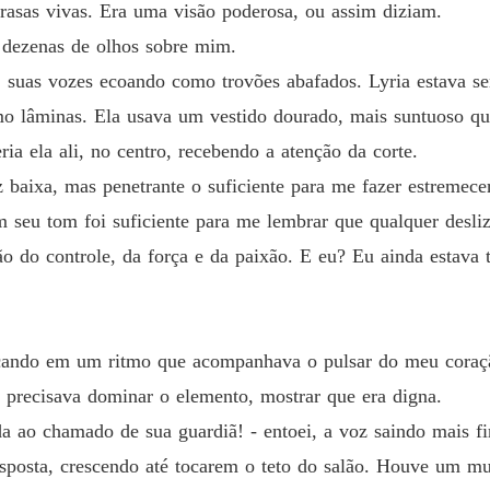
rasas vivas. Era uma visão poderosa, ou assim diziam.
Capítul
 dezenas de olhos sobre mim.
O Alph
suas vozes ecoando como trovões abafados. Lyria estava sen
Capítul
omo lâminas. Ela usava um vestido dourado, mais suntuoso 
O Alph
ria ela ali, no centro, recebendo a atenção da corte.
Capítul
z baixa, mas penetrante o suficiente para me fazer estremecer
O Alph
m seu tom foi suficiente para me lembrar que qualquer desli
Capítul
ão do controle, da força e da paixão. E eu? Eu ainda estav
O Alph
Capítulo
O Alph
çando em um ritmo que acompanhava o pulsar do meu coração
Capítul
u precisava dominar o elemento, mostrar que era digna.
O Alph
da ao chamado de sua guardiã! - entoei, a voz saindo mais f
Capítul
posta, crescendo até tocarem o teto do salão. Houve um mu