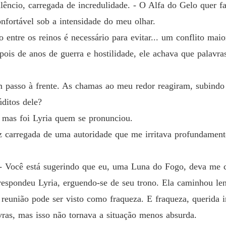
lêncio, carregada de incredulidade. - O Alfa do Gelo quer f
O Alph
Capítul
nfortável sob a intensidade do meu olhar.
entre os reinos é necessário para evitar... um conflito maio
O Alph
Capítul
is de anos de guerra e hostilidade, ele achava que palavras
O Alph
Capítul
um passo à frente. As chamas ao meu redor reagiram, subind
ditos dele?
O Alph
Capítul
, mas foi Lyria quem se pronunciou.
voz carregada de uma autoridade que me irritava profundamen
O Alph
Capítul
a. - Você está sugerindo que eu, uma Luna do Fogo, deva me
O Alph
Capítul
respondeu Lyria, erguendo-se de seu trono. Ela caminhou le
reunião pode ser visto como fraqueza. E fraqueza, querida 
O Alph
Capítulo
vras, mas isso não tornava a situação menos absurda.