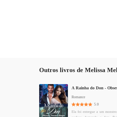
Outros livros de Melissa Me
Romance
5.0
Ela foi entregue a um monstro