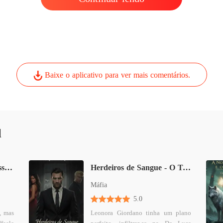
O Alph
Capítul
Baixe o aplicativo para ver mais comentários.
l
A Rainha do Don - Obsessão, Paixão e Sangue
Herdeiros de Sangue - O Trono do Don
Máfia
5.0
, mas
Leonora Giordano tinha um plano