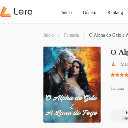
Início
Gênero
Ranking
Início
/
Fantasia
/
O Alpha do Gelo e 
O Al
Mel
Fantasia
1
Cap