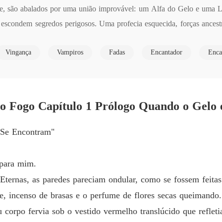
Capítul
dade, são abalados por uma união improvável: um Alfa do Gelo e uma 
to escondem segredos perigosos. Uma profecia esquecida, forças ances
O Alph
paz, mas o próprio equilíbrio entre luz e trevas. Em um mundo onde 
Capítulo
Vingança
Vampiros
Fadas
Encantador
Enca
O Alph
Capítul
O Alph
Capítul
o Fogo Capítulo 1 Prólogo Quando o Gelo
O Alph
 Se Encontram"
Capítul
O Alph
 para mim.
Capítul
ternas, as paredes pareciam ondular, como se fossem feitas
O Alph
, incenso de brasas e o perfume de flores secas queimando.
Capítul
 corpo fervia sob o vestido vermelho translúcido que refleti
O Alph