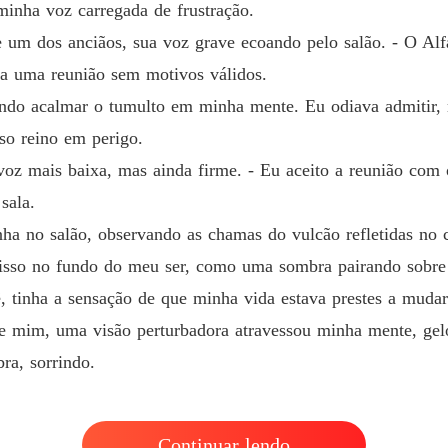
minha voz carregada de frustração.
O Alph
se um dos anciãos, sua voz grave ecoando pelo salão. - O A
Capítulo
ia uma reunião sem motivos válidos.
O Alph
ndo acalmar o tumulto em minha mente. Eu odiava admitir, 
Capítul
so reino em perigo.
O Alph
voz mais baixa, mas ainda firme. - Eu aceito a reunião com
Capítul
sala.
O Alph
nha no salão, observando as chamas do vulcão refletidas no 
Capítul
a isso no fundo do meu ser, como uma sombra pairando sobre
O Alph
, tinha a sensação de que minha vida estava prestes a muda
Capítul
 mim, uma visão perturbadora atravessou minha mente, gelo 
O Alph
ra, sorrindo.
Capítulo
O Alph
Capítul
Continuar lendo