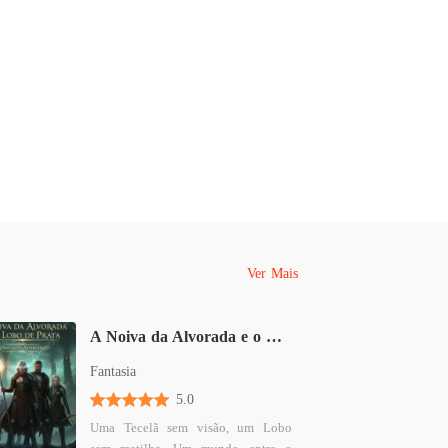
a do Gelo e A Luna do Fogo
o 40 A Marcha dos Corrompidos
22/05/2025
Ver Mais
A Noiva da Alvorada e o Lobo de Prata - Crônicas de Aethelgard
Fantasia
5.0
Uma Tecelã sem visão, um Lobo