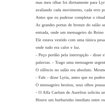
mas meu olhar foi diretamente para Lyr
avaliando cada movimento, cada erro po
Antes que eu pudesse completar o ritua
As grandes portas de bronze do salão s
entrada, onde um mensageiro do Reino d
Ele estava vestido com uma túnica pesa
onde tudo era calor e luz.
- Peço perdão pela interrupção - disse
palavras. - Trago uma mensagem urgent
O silêncio no salão era absoluto. Mesm
- Fale - disse Lyria, antes que eu pude
O mensageiro hesitou, seus olhos pou
- O Alfa Caelum de Aurelion solicita 
Houve um burburinho imediato entre os 