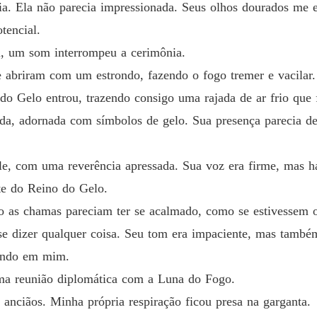
O Alph
ia. Ela não parecia impressionada. Seus olhos dourados me 
Capítul
tencial.
O Alph
l, um som interrompeu a cerimônia.
Capítul
e abriram com um estrondo, fazendo o fogo tremer e vacilar.
O Alph
o Gelo entrou, trazendo consigo uma rajada de ar frio que 
Capítul
da, adornada com símbolos de gelo. Sua presença parecia des
O Alph
Capítul
 ele, com uma reverência apressada. Sua voz era firme, mas 
O Alph
e do Reino do Gelo.
Capítulo
o as chamas pareciam ter se acalmado, como se estivessem 
O Alph
sse dizer qualquer coisa. Seu tom era impaciente, mas també
Capítul
sando em mim.
uma reunião diplomática com a Luna do Fogo.
O Alph
Capítul
anciãos. Minha própria respiração ficou presa na garganta.