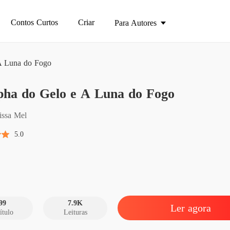
Contos Curtos
Criar
Para Autores
A Luna do Fogo
FINAL
pha do Gelo e A Luna do Fogo
O Alph
issa Mel
O Alph
5.0
Capítulo
O Alph
Capítulo
O Alph
Capítul
99
7.9K
Ler agora
ítulo
Leituras
O Alph