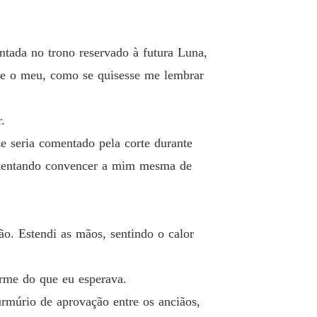
o 12 A Chama do Desejo
26/04/2025
a do Gelo e A Luna do Fogo
tada no trono reservado à futura Luna,
o 13 O Conselho Secreto
26/04/2025
que o meu, como se quisesse me lembrar
a do Gelo e A Luna do Fogo
o 14 O Fogo das Sombras
26/04/2025
.
a do Gelo e A Luna do Fogo
ze seria comentado pela corte durante
o 15 Sob a Luz da Lua
26/04/2025
a tentando convencer a mim mesma de
a do Gelo e A Luna do Fogo
 16 A Primeira Traição
26/04/2025
a do Gelo e A Luna do Fogo
. Estendi as mãos, sentindo o calor
o 17 Nas Garras das Sombras
26/04/2025
a do Gelo e A Luna do Fogo
irme do que eu esperava.
o 18 O Chamado do Sangue
26/04/2025
rmúrio de aprovação entre os anciãos,