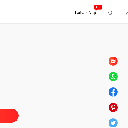
hot
Baixar App
Capítulo 199 Felicidade no Fogo e no Gelo -
a do Gelo e A Luna do Fogo
Capítulo 1 Prólogo Quando o Gelo e o Fogo Se Encontram
26/04/2025
a do Gelo e A Luna do Fogo
 2 O Alfa Solitário
26/04/2025
a do Gelo e A Luna do Fogo
 3 Primeiro Encontro
26/04/2025
a do Gelo e A Luna do Fogo
o 4 Sombras na Neve
26/04/2025
a do Gelo e A Luna do Fogo