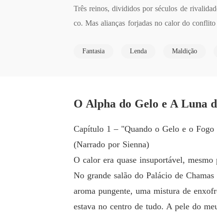
Três reinos, divididos por séculos de rivali
co. Mas alianças forjadas no calor do confli
o das Sombras colocam em risco não apenas a 
Fantasia
Lenda
Maldição
O Alpha do Gelo e A Luna d
Capítulo 1 – "Quando o Gelo e o Fogo
(Narrado por Sienna)
O calor era quase insuportável, mesmo
No grande salão do Palácio de Chamas E
aroma pungente, uma mistura de enxofre
estava no centro de tudo. A pele do meu