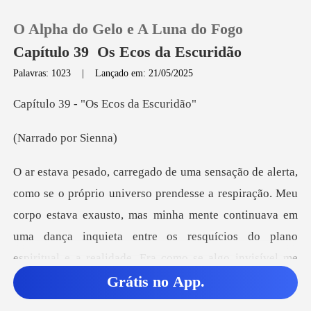
O Alpha do Gelo e A Luna do Fogo
Capítulo 39 Os Ecos da Escuridão
Palavras: 1023
|
Lançado em: 21/05/2025
0
- "Os Ecos d
o por S
Loja
Histórico
respiração. Meu
corpo estava exausto, mas minha mente continuava em
Sair
uma dança inquieta entre os
Baixar App
Grátis no App.