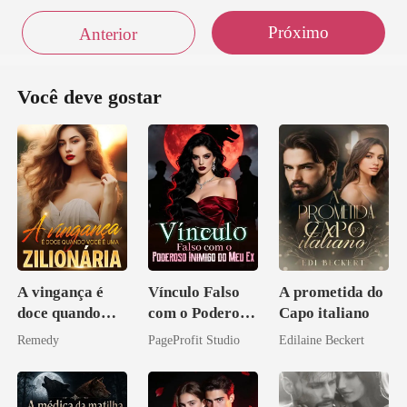
Próximo
Anterior
Você deve gostar
A vingança é
Vínculo Falso
A prometida do
doce quando
com o Poderoso
Capo italiano
você é uma
Inimigo do Meu
Remedy
PageProfit Studio
Edilaine Beckert
zilionária
Ex