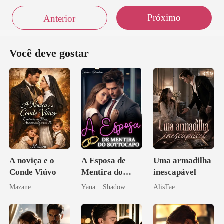
Próximo
Anterior
Você deve gostar
A noviça e o
A Esposa de
Uma armadilha
Conde Viúvo
Mentira do
inescapável
Sottocapo
Mazane
Yana _ Shadow
AlisTae