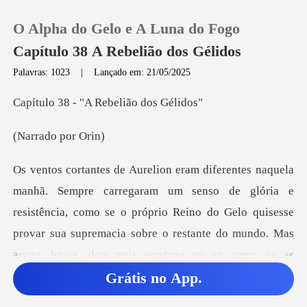
O Alpha do Gelo e A Luna do Fogo
Capítulo 38 A Rebelião dos Gélidos
Palavras: 1023
|
Lançado em: 21/05/2025
0
- "A Rebeliã
do por
Loja
Histórico
ria e
resistência, como se o próprio Reino do Gelo quisesse
Sair
provar sua supremacia sobre o restan
Baixar App
Grátis no App.