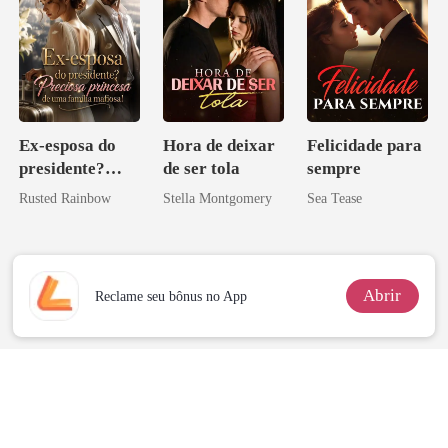
Ex-esposa do
Hora de deixar
Felicidade para
presidente?
de ser tola
sempre
Preciosa
Rusted Rainbow
Stella Montgomery
Sea Tease
princesa de uma
família
mafiosa!
Abrir
Reclame seu bônus no App