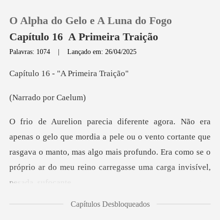
O Alpha do Gelo e A Luna do Fogo
Capítulo 16 A Primeira Traição
Palavras: 1074
|
Lançado em: 26/04/2025
0
- "A Prime
o por C
Loja
Histórico
pele ou o vento cortante que
rasgava o manto, mas algo mais profundo. Era como
Sair
Baixar App
Capítulos Desbloqueados
va lentamente pel