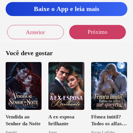
Baixe o App e leia mais
Próximo
Anterior
Você deve gostar
Vendida ao
A ex-esposa
Fêmea inútil?
Senhor da Noite
brilhante
Todos os alfas
me querem!
Seenbi
Janie
Scrap Lullaby