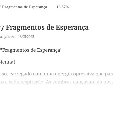
7 Fragmentos de Esperança
|
13.57%
27 Fragmentos de Esperança
ançado em: 18/05/2025
"Fragmentos
S
respiração. As sombras dançavam ao noss
é mesmo a luz fraca que eu conseg