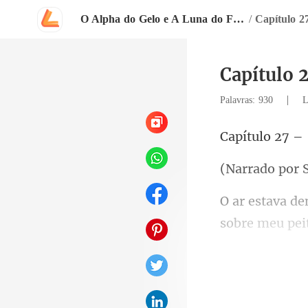
O Alpha do Gelo e A Luna do Fogo
/
Capítulo 2
Capítulo 
|
Palavras: 930
L
o por 
desafiando at