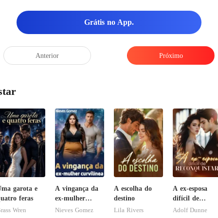
Grátis no App.
Anterior
Próximo
star
ma garota e
A vingança da
A escolha do
A ex-esposa
uatro feras
ex-mulher
destino
difícil de
curvilínea
reconquistar
rass Wren
Nieves Gomez
Lila Rivers
Adolf Dunne