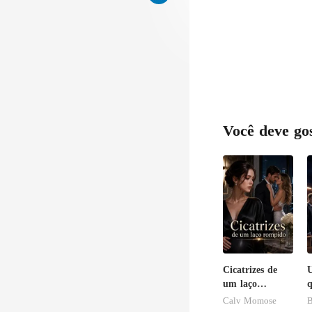
Você deve go
Cicatrizes de
U
um laço
q
rompido
Calv Momose
B