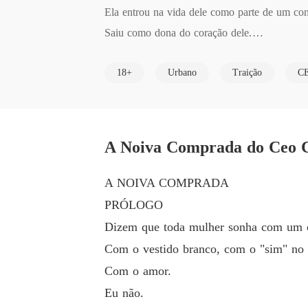
Ela entrou na vida dele como parte de um cont
Saiu como dona do coração dele.

Isadora era um plano.

18+
Urbano
Traição
C
Dario era uma fortaleza.

A Noiva Comprada do Ceo Ca
A NOIVA COMPRADA
PRÓLOGO
Dizem que toda mulher sonha com um 
Com o vestido branco, com o "sim" no a
Com o amor.
Eu não.