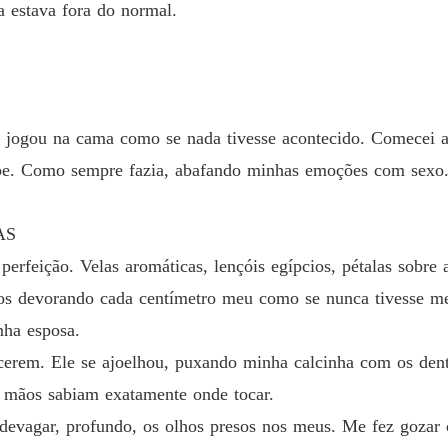
 estava fora do normal.
A Noiv
Capítul
se jogou na cama como se nada tivesse acontecido. Comecei 
be. Como sempre fazia, abafando minhas emoções com sexo
AS
perfeição. Velas aromáticas, lençóis egípcios, pétalas sobre
hos devorando cada centímetro meu como se nunca tivesse me
nha esposa.
erem. Ele se ajoelhou, puxando minha calcinha com os dent
 mãos sabiam exatamente onde tocar.
devagar, profundo, os olhos presos nos meus. Me fez gozar