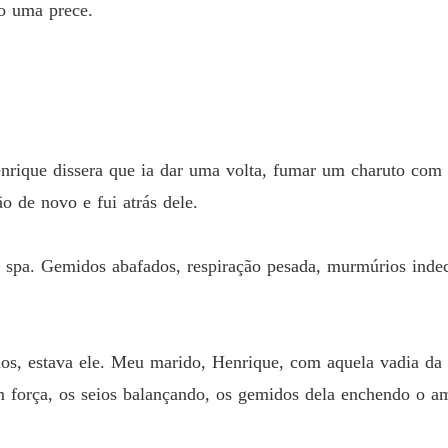
o uma prece.
enrique dissera que ia dar uma volta, fumar um charuto com
o de novo e fui atrás dele.
do spa. Gemidos abafados, respiração pesada, murmúrios ind
lhos, estava ele. Meu marido, Henrique, com aquela vadia da
m força, os seios balançando, os gemidos dela enchendo o am