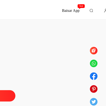
hot
Baixar App
Capítulo 99 EPÍLOGO FLASH EPÍLOGO
PÍLOGO FINAL
a Comprada do Ceo
 1 Lua de Mel ou Inferno
03/06/2025
a Comprada do Ceo
o 2 Humilhado no Altar
03/06/2025
a Comprada do Ceo
o 3 Contrato em Carne Viva
03/06/2025
a Comprada do Ceo
 4 Primeira Noite, Último Orgulho
03/06/2025
a Comprada do Ceo