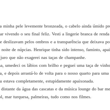
A Noiv
Capítulo
A Noiv
Capítul
ia minha pele levemente bronzeada, o cabelo ainda úmido p
ar vivendo o seu final feliz. Vesti a lingerie branca de ren
A Noiv
Capítul
que deslizavam pelos ombros e a transparência que deixava p
 noite de núpcias. Henrique tinha sido intenso, faminto, a
A Noiv
Capítul
u juro que não exagerei nas taças de champanhe.
a, umedeci os lábios com brilho e peguei uma taça de vinho
A Noiv
Capítul
ia, e depois arrastá-lo de volta para o nosso quarto para um
eu estava completamente, estupidamente apaixonada.
A Noiv
Capítul
distante da água das cascatas e da música lounge do bar m
ol, mar turquesa, palmeiras, tudo como nos filmes.
A Noiv
Capítul