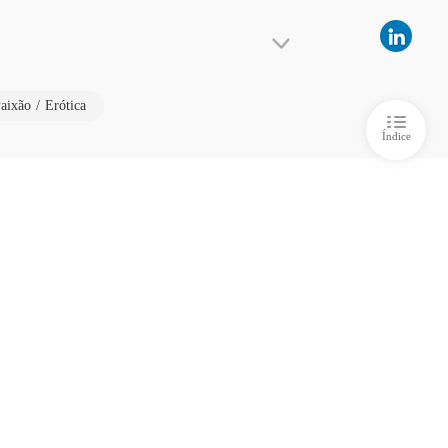
o 5 Na Cama com o Inimigo
03/06/2025
a Comprada do Ceo
 6 Fingir Nunca Foi Tão Real
03/06/2025
aixão / Erótica
a Comprada do Ceo
Índice
o 7 A Dama que Ele Casou
03/06/2025
a Comprada do Ceo
o 8 A Outra Cama
03/06/2025
a Comprada do Ceo
 9 Irmão da Tentação
03/06/2025
a Comprada do Ceo
 10 A Donzela e o Diesel
03/06/2025
a Comprada do Ceo
 11 Vestida pra Provocar
03/06/2025
a Comprada do Ceo