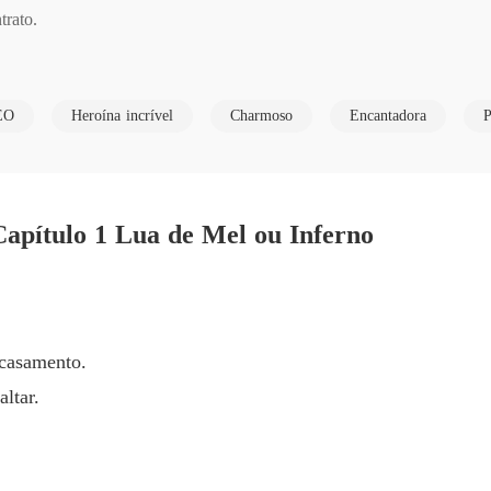
Capítul
rato.

A Noiv
Capítulo
EO
Heroína incrível
Charmoso
Encantadora
P
A Noiv
Capítul
A Noiv
Capítul
pítulo 1 Lua de Mel ou Inferno
A Noiv
Capítulo
A Noiv
casamento.
Capítulo
ltar.
A Noiv
Capítulo
A Noiv