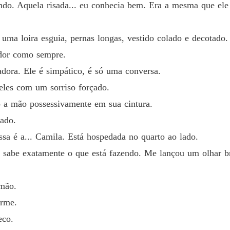
indo. Aquela risada... eu conhecia bem. Era a mesma que ele
A Noiv
Capítul
ma loira esguia, pernas longas, vestido colado e decotado. 
A Noiv
tador como sempre.
Capítulo
adora. Ele é simpático, é só uma conversa.
A Noiv
 eles com um sorriso forçado.
Capítul
o a mão possessivamente em sua cintura.
A Noiv
ado.
Capítul
sa é a... Camila. Está hospedada no quarto ao lado.
A Noiv
 sabe exatamente o que está fazendo. Me lançou um olhar br
Capítul
A Noiv
 mão.
Capítul
arme.
A Noiv
eco.
Capítul