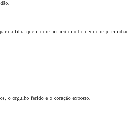
A Noiv
rdão.
Capítulo
A Noiv
Capítul
para a filha que dorme no peito do homem que jurei odiar...
A Noiv
Capítulo
A Noiv
Capítulo
A Noiv
Capítul
A Noiv
os, o orgulho ferido e o coração exposto.
Capítul
A Noiv
Capítulo