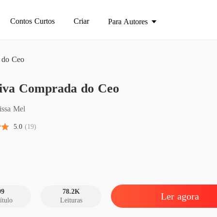
Contos Curtos
Criar
Para Autores
 do Ceo
BÔNUS E
iva Comprada do Ceo
A Noiv
Capítulo
issa Mel
A Noiv
5.0
(19)
Capítul
A Noiv
Capítul
A Noiv
Capítulo
99
78.2K
Ler agora
ítulo
Leituras
A Noiv