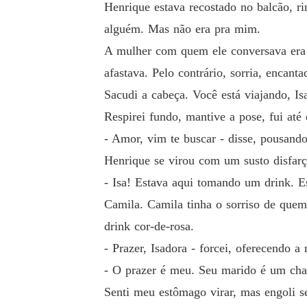
Henrique estava recostado no balcão, r
alguém. Mas não era pra mim.
A mulher com quem ele conversava era u
afastava. Pelo contrário, sorria, encan
Sacudi a cabeça. Você está viajando, Is
Respirei fundo, mantive a pose, fui até
- Amor, vim te buscar - disse, pousand
Henrique se virou com um susto disfarç
- Isa! Estava aqui tomando um drink. Es
Camila. Camila tinha o sorriso de quem
drink cor-de-rosa.
- Prazer, Isadora - forcei, oferecendo a
- O prazer é meu. Seu marido é um ch
Senti meu estômago virar, mas engoli s