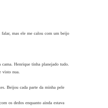
a Comprada do Ceo
o 40 Agora Somos Reais
16/06/2025
a falar, mas ele me calou com um beijo
.
 a cama. Henrique tinha planejado tudo.
 visto nua.
es. Beijou cada parte da minha pele
 com os dedos enquanto ainda estava