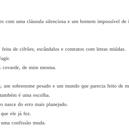
Capítul
A Noiv
iões com uma cláusula silenciosa e um homem impossível de i
Capítul
A Noiv
Capítul
feita de cifrões, escândalos e contratos com letras miúdas.
A Noiv
ugir.
Capítul
ex covarde, de mim mesma.
A Noiv
Capítul
na, um sobrenome pesado e um mundo que parecia feito de m
A Noiv
 também é uma escolha.
Capítulo
ro nasce do erro mais planejado.
A Noiv
que ele já fez.
Capítul
a uma confissão muda.