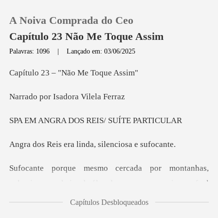
A Noiva Comprada do Ceo
Capítulo 23 Não Me Toque Assim
Palavras: 1096
|
Lançado em: 03/06/2025
0
– "Não Me
Isadora Vi
Loja
DOS REIS/ SUÍ
Histórico
ra linda, silenc
Sair
eiro de óleo de massagem, era impossível
Baixar App
desligar o coração. A
Capítulos Desbloqueados