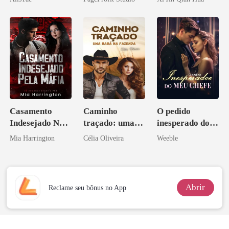
Ex
Herdeiro Dele
Casamento
Caminho
O pedido
Indesejado Na
traçado: uma
inesperado do
Máfia
babá na fazenda
meu chefe
Mia Harrington
Célia Oliveira
Weeble
Abrir
Reclame seu bônus no App