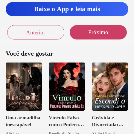
Baixe o App e leia mais
Próximo
Anterior
Você deve gostar
Uma armadilha
Vínculo Falso
Grávida e
inescapável
com o Poderoso
Divorciada:
Inimigo do Meu
Escondi o
AlisTae
PageProfit Studio
Xi Jin Qian Hua