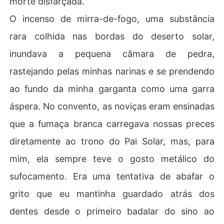
morte disfarçada.
 ele busca o que Aurora possui de mais precioso, o seu
O incenso de mirra-de-fogo, uma substância
 Sopro Final. Ele não quer apenas derrotá-la, ele quer tr
ansformá-la na Oitava Torre, usando sua luz para escra
rara colhida nas bordas do deserto solar,
vizar a eternidade.

inundava a pequena câmara de pedra,
Das florestas de Valverde às profundezas das Bibliotec
as de Pedra, "A Noiva da Alvorada e o Lobo de Prata" é
rastejando pelas minhas narinas e se prendendo
 o relato definitivo de uma aliança forjada no sangue e
ao fundo da minha garganta como uma garra
 no amor. Uma história sobre como a esperança pode se
r mais dura que o aço e como, mesmo na noite mais prof
áspera. No convento, as noviças eram ensinadas
unda, dois corações podem tecer o destino de todo um
que a fumaça branca carregava nossas preces
diretamente ao trono do Pai Solar, mas, para
mim, ela sempre teve o gosto metálico do
sufocamento. Era uma tentativa de abafar o
grito que eu mantinha guardado atrás dos
dentes desde o primeiro badalar do sino ao