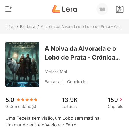
Início
/
Fantasia
/
A Noiva da Alvorada e o Lobo de Prata - Crônicas de Aethelgard
0
Início
Loja
A Noiva da Alvorada e o
Gênero
Lobo de Prata - Crônicas
Moderno
Histórico
de Aethelgard
Lobisomem
Melissa Mel
Sair
Contos
|
Fantasia
Concluído
Romance
Baixar App
5.0
13.9K
159
Bilionários
0 Comentário(s)
Leituras
Capítulo
Ranking
Uma Tecelã sem visão, um Lobo sem matilha. 

Um mundo entre o Vazio e o Ferro.
