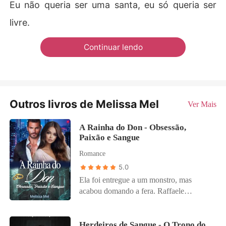
Eu não queria ser uma santa, eu só queria ser
livre.
Continuar lendo
Outros livros de Melissa Mel
Ver Mais
A Rainha do Don - Obsessão,
Paixão e Sangue
Romance
5.0
Ela foi entregue a um monstro, mas
acabou domando a fera. Raffaele
Valentini é um rei sem misericórdia, um
Don implacável que governa com sangue
e medo. O poder corre em suas veias, e a
Herdeiros de Sangue - O Trono do