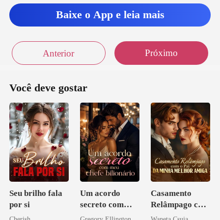
ás da co
Baixe o App e leia mais
Próximo
Anterior
Você deve gostar
Seu brilho fala
Um acordo
Casamento
por si
secreto com
Relâmpago com
meu chefe
o Pai da Minha
Cherish
Gregory Ellington
Waneta Csuja