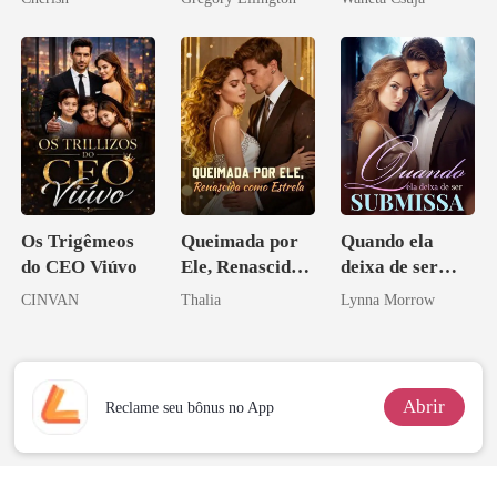
bilionário
Melhor Amiga
Os Trigêmeos
Queimada por
Quando ela
do CEO Viúvo
Ele, Renascida
deixa de ser
como Estrela
submissa
CINVAN
Thalia
Lynna Morrow
Abrir
Reclame seu bônus no App