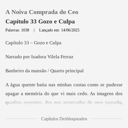
A Noiva Comprada do Ceo
Capítulo 33 Gozo e Culpa
Palavras: 1038
|
Lançado em: 14/06/2025
0
33 – Go
Isadora Vi
Loja
mansão / Qua
Histórico
Sair
que vi mais cedo. As imagens dos
quadros expostos, dos nus arrancados do m
Baixar App
Capítulos Desbloqueados