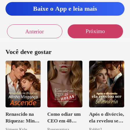
Baixe o App e leia mais
Próximo
Anterior
Você deve gostar
Renascido na
Como odiar um
Após o divórcio,
Riqueza: Minha
CEO em 48
ela revelou ser
Vingança
horas
bilionária
Simeon Kyle
Roseanautora
Rabbit2