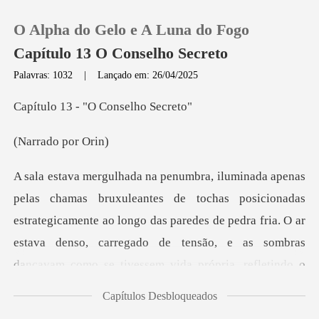
O Alpha do Gelo e A Luna do Fogo
Capítulo 13 O Conselho Secreto
Palavras: 1032
|
Lançado em: 26/04/2025
0
- "O Conse
do por
Loja
Histórico
nadas
estrategicamente ao longo das paredes de pedra fria. O ar
Sair
estava denso, carregado de tensão,
Baixar App
Capítulos Desbloqueados