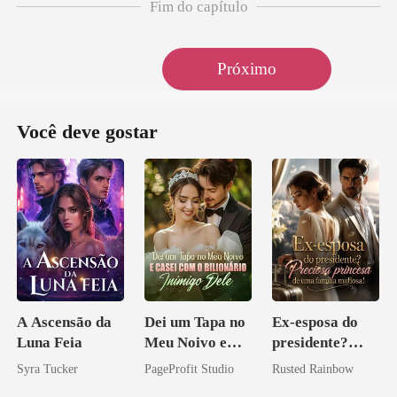
Fim do capítulo
Próximo
Você deve gostar
A Ascensão da
Dei um Tapa no
Ex-esposa do
Luna Feia
Meu Noivo e
presidente?
Casei com o
Preciosa
Syra Tucker
PageProfit Studio
Rusted Rainbow
Bilionário
princesa de uma