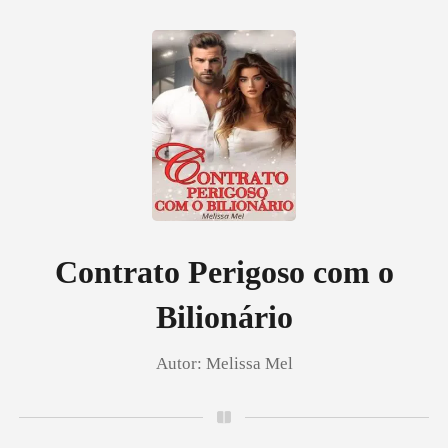
0
Loja
Histórico
Contrato Perigoso com o
Bilionário
Sair
Autor:
Melissa Mel
Baixar App