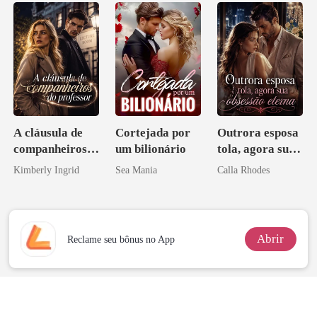
Inimigo Dele
família
mafiosa!
A cláusula de
Cortejada por
Outrora esposa
companheiros
um bilionário
tola, agora sua
do professor
obsessão eterna
Kimberly Ingrid
Sea Mania
Calla Rhodes
Abrir
Reclame seu bônus no App