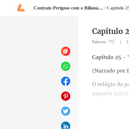
Contrato Perigoso com o Bilionário
/
Capítulo 2
Capítulo 
|
Palavras: 772
L
do por
do café, mistu