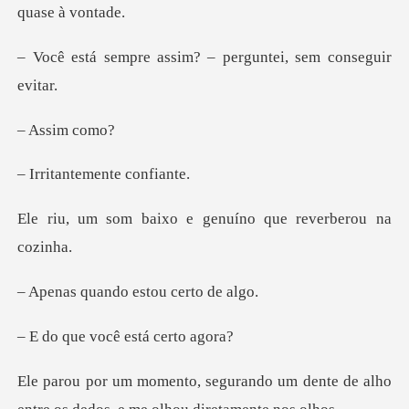
ssim? – perguntei, s
sim
temente c
xo e genuíno que re
ndo estou ce
você está c
o um dente de alho