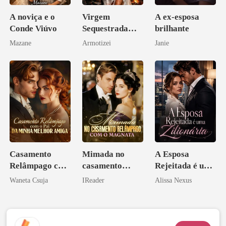
A noviça e o
Virgem
A ex-esposa
Conde Viúvo
Sequestrada
brilhante
pelo Mafioso
Mazane
Armotizei
Janie
Psicopata :
CONTRATO
DE SANGUE
Casamento
Mimada no
A Esposa
Relâmpago com
casamento
Rejeitada é uma
o Pai da Minha
relâmpago com
Zilionária
Waneta Csuja
IReader
Alissa Nexus
Melhor Amiga
o magnata