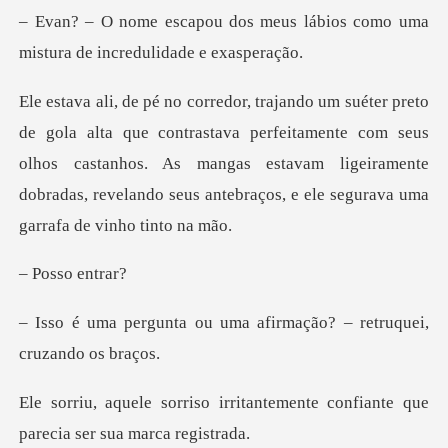
eus lábios como uma
mistura de
astava perfeitamente com seus
olhos castanhos. As mangas estavam ligeiramente
dobr
so en
uma afirmação? – retruq
itantemente confiante que
pare