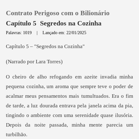
Contrato Perigoso com o Bilionário
Capítulo 5 Segredos na Cozinha
Palavras: 1019
|
Lançado em: 22/01/2025
0
– "Segredos
por Lar
Loja
Histórico
ar meus pensamentos mais tumultuados. Era o fim
Sair
de tarde, a luz dourada entrava pela janela acima da pia,
tin
Baixar App