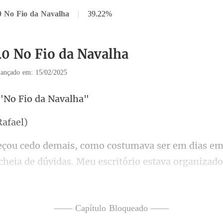
0 No Fio da Navalha
|
39.22%
40 No Fio da Navalha
ançado em: 15/02/2025
"No Fio
R
as. Meu escritório estava organizad
adeiro caos. As pilhas de papéis so
—— Capítulo Bloqueado ——