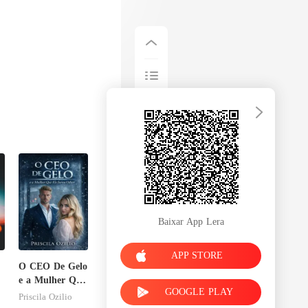
Baixar App Lera
APP STORE
O CEO De Gelo
e a Mulher Que
GOOGLE PLAY
Ele Jurou
Priscila Ozilio
Odiar