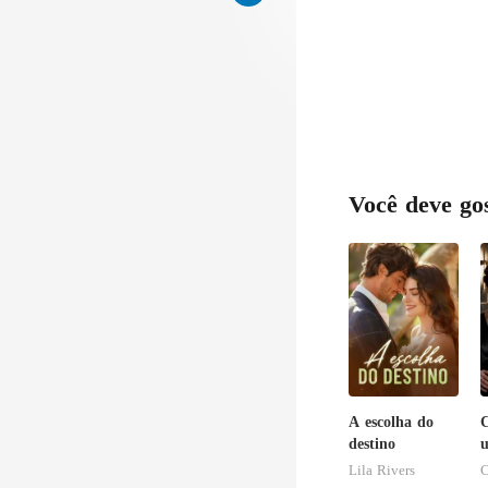
Você deve go
A escolha do
C
destino
u
Lila Rivers
C