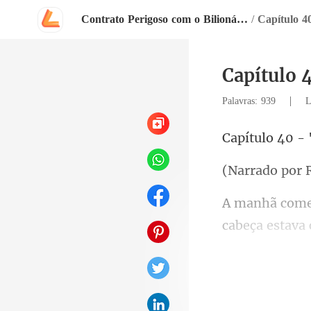
Contrato Perigoso com o Bilionário
/
Capítulo 4
Capítulo 
|
Palavras: 939
L
- 
o por 
mente, um verd