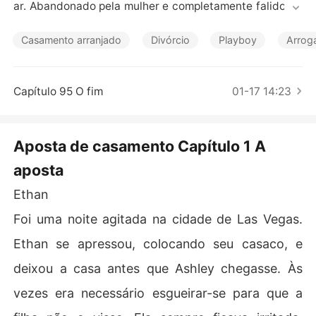
Contos Curtos
ar. Abandonado pela mulher e completamente falido, Et
han está cada vez mais afundado nas dívidas e desesp
erado por uma solução. Em uma noite quente de Los An
Casamento arranjado
Divórcio
Playboy
Arrog
geles, Ethan, aposta a filha de 18 anos e perde para Oliv
er, um homem mesquinho e soberbo. Ashley descobre d
uas horas depois que seu pai a perdeu em uma aposta d
Capítulo 95 O fim
01-17 14:23
e jogos de azar, e agora terá que se casar com Oliver, o
 ex socio do seu pai.

Aposta de casamento Capítulo 1 A
aposta
Ethan
Foi uma noite agitada na cidade de Las Vegas.
Ethan se apressou, colocando seu casaco, e
deixou a casa antes que Ashley chegasse. Às
vezes era necessário esgueirar-se para que a