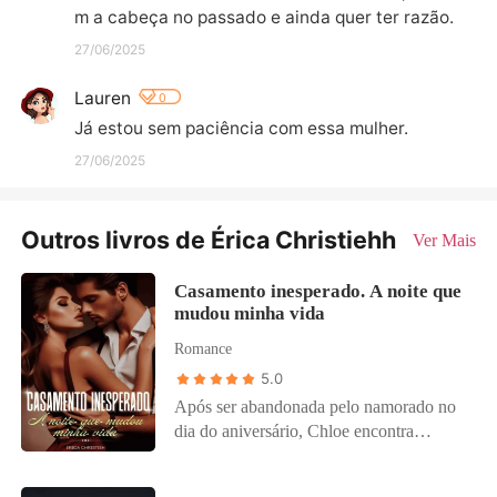
m a cabeça no passado e ainda quer ter razão.
27/06/2025
Lauren
0
Já estou sem paciência com essa mulher.
27/06/2025
Outros livros de Érica Christiehh
Ver Mais
Casamento inesperado. A noite que
mudou minha vida
Romance
5.0
Após ser abandonada pelo namorado no
dia do aniversário, Chloe encontra
consolo nos braços da última pessoa que
deveria: Ruan, o noivo rejeitado de sua