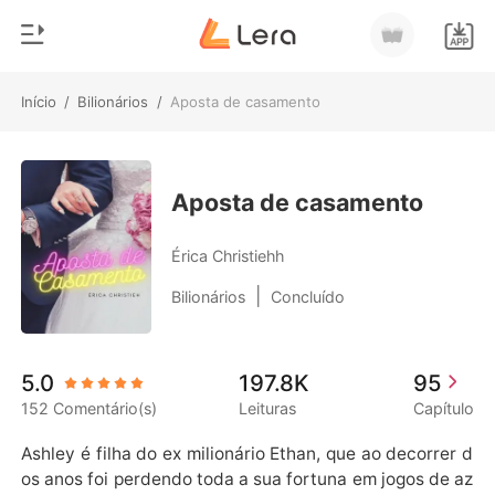
Início
/
Bilionários
/
Aposta de casamento
0
Início
Loja
Gênero
Aposta de casamento
Moderno
Histórico
Érica Christiehh
Lobisomem
|
Bilionários
Concluído
Sair
Contos
Romance
Baixar App
5.0
197.8K
95
Bilionários
152 Comentário(s)
Leituras
Capítulo
Ranking
Ashley é filha do ex milionário Ethan, que ao decorrer d
os anos foi perdendo toda a sua fortuna em jogos de az