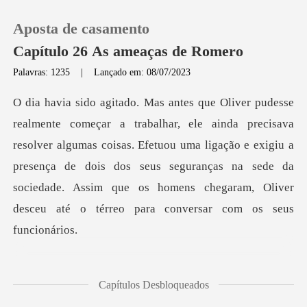
Aposta de casamento
Capítulo 26 As ameaças de Romero
Palavras: 1235
|
Lançado em: 08/07/2023
0
Loja
resolver algumas coisas. Efetuou uma ligação e exigiu a
presença de dois dos seus seguranças na sede da
Histórico
so
Sair
Baixar App
r de hoje
Capítulos Desbloqueados