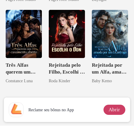
Ex
Sangue
novamente
Três Alfas
Rejeitada pelo
Rejeitada por
querem um
Filho, Escolhi o
um Alfa, amada
casamento
Don
por um
Constance Luna
Roda Kinder
Baby Kemo
aberto
Licantropo
Abrir
Reclame seu bônus no App