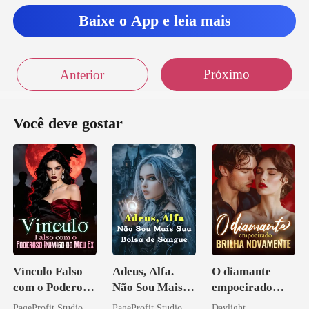
Baixe o App e leia mais
Próximo
Anterior
Você deve gostar
Vínculo Falso
Adeus, Alfa.
O diamante
com o Poderoso
Não Sou Mais
empoeirado
Inimigo do Meu
Sua Bolsa de
brilha
PageProfit Studio
PageProfit Studio
Daylight