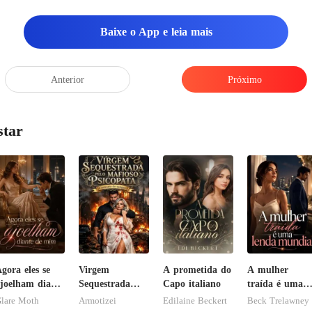
Baixe o App e leia mais
Anterior
Próximo
star
gora eles se
Virgem
A prometida do
A mulher
joelham diante
Sequestrada
Capo italiano
traída é uma
de mim
pelo Mafioso
lenda mundial
lare Moth
Armotizei
Edilaine Beckert
Beck Trelawney
Psicopata :