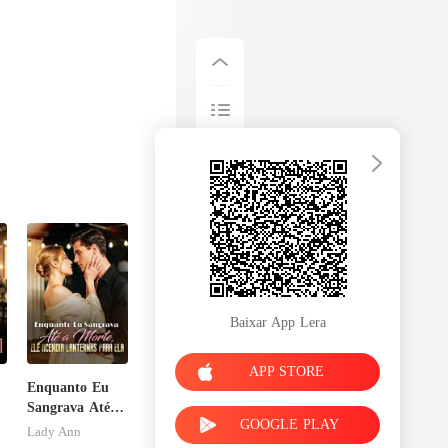
Baixar App Lera
APP STORE
Enquanto Eu
Sangrava Até a
GOOGLE PLAY
Morte, Ele
Lady Ann
Acendia