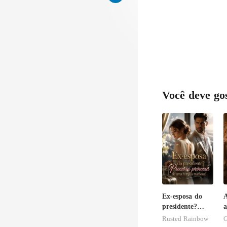
Você deve go
Ex-esposa do
A
presidente?
a
Preciosa
Rusted Rainbow
G
princesa de