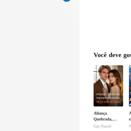
Você deve go
Aliança
A
Quebrada,
e
Segredos
c
Gay Parodi
N
Bilionários: