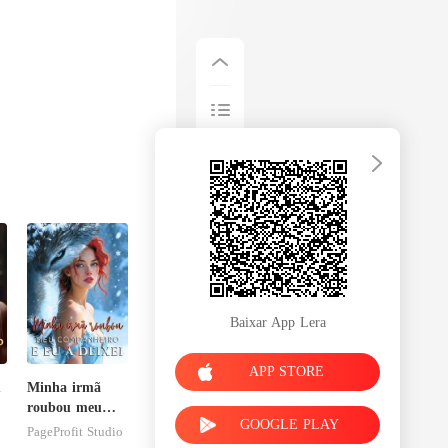
Baixar App Lera
APP STORE
m
Minha irmã
roubou meu
GOOGLE PLAY
companheiro e
PageProfit Studio
eu a deixei