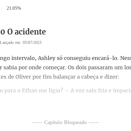
|
21.05%
20 O acidente
Lançado em: 05/07/2023
r sabia por onde começar. Os dois passaram um l
Ethan me ligar? – A voz
sentiu o calor da irr
—— Capítulo Bloqueado ——