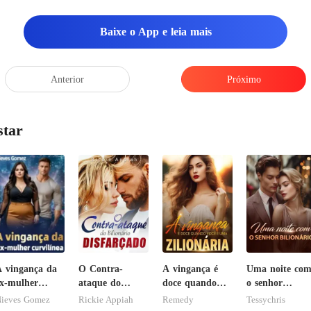
Baixe o App e leia mais
Anterior
Próximo
star
 vingança da
O Contra-
A vingança é
Uma noite co
x-mulher
ataque do
doce quando
o senhor
urvilínea
Bilionário
você é uma
Bilionário
ieves Gomez
Rickie Appiah
Remedy
Tessychris
Disfarçado
zilionária