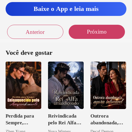
Baixe o App e leia mais
Próximo
Anterior
Você deve gostar
Perdida para
Reivindicada
Outrora
Sempre,
pelo Rei Alfa
abandonada,
Enlouquecido
amaldiçoado
agora intocável
Zhen Xiang
Nova Winters
Decaf Demon