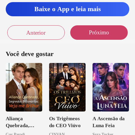
Baixe o App e leia mais
Próximo
Anterior
Você deve gostar
Aliança
Os Trigêmeos
A Ascensão da
Quebrada,
do CEO Viúvo
Luna Feia
Segredos
Gay Parodi
CINVAN
Syra Tucker