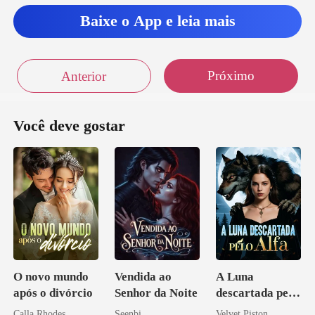
Baixe o App e leia mais
Próximo
Anterior
Você deve gostar
O novo mundo
Vendida ao
A Luna
após o divórcio
Senhor da Noite
descartada pelo
Alfa
Calla Rhodes
Seenbi
Velvet Piston