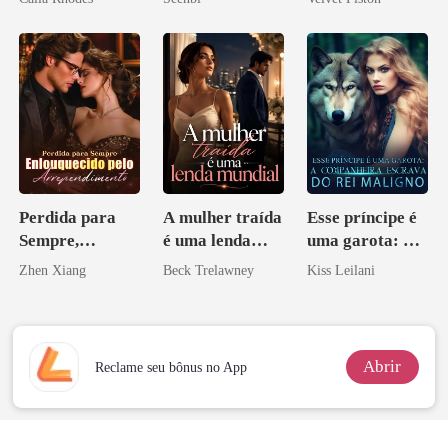
Perdida para
A mulher traída
Esse príncipe é
Sempre,
é uma lenda
uma garota: A
Enlouquecido
mundial
companheira
Zhen Xiang
Beck Trelawney
Kiss Leilani
pelo
escrava do rei
Arrependiment
maligno
o
Abrir
Reclame seu bônus no App