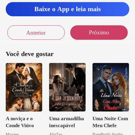
Baixe o App e leia mais
Próximo
Anterior
Você deve gostar
A noviça e o
Uma armadilha
Uma Noite Com
Conde Viúvo
inescapável
Meu Chefe
Mazane
AlisTae
PageProfit Studio