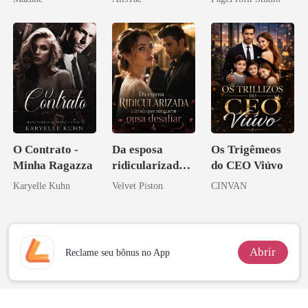
O Contrato -
Da esposa
Os Trigêmeos
Minha Ragazza
ridicularizada à
do CEO Viúvo
irmã que
Karyelle Kuhn
Velvet Piston
CINVAN
ninguém ousa
desafiar
Abrir
Reclame seu bônus no App