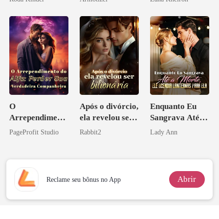
Psicopata :
CONTRATO
DE SANGUE
O
Após o divórcio,
Enquanto Eu
Arrependiment
ela revelou ser
Sangrava Até a
o do Alfa:
bilionária
Morte, Ele
PageProfit Studio
Rabbit2
Lady Ann
Perder Sua
Acendia
Verdadeira
Lanternas Para
Companheira
Ela
Abrir
Reclame seu bônus no App