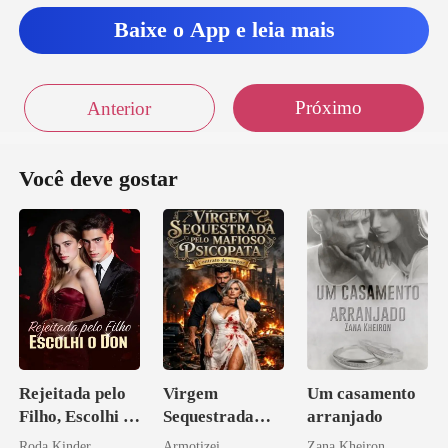
Baixe o App e leia mais
Próximo
Anterior
Você deve gostar
Rejeitada pelo
Virgem
Um casamento
Filho, Escolhi o
Sequestrada
arranjado
Don
pelo Mafioso
Roda Kinder
Armotizei
Zana Kheiron