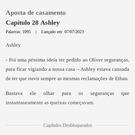
Aposta de casamento
Capítulo 28 Ashley
Palavras: 1095
|
Lançado em: 07/07/2023
0
hl
Loja
para ficar vigiando a nossa casa – Ashley estava cansad
Histórico
seguranças que
Sair
instantanea
Baixar App
observou Ethan bufar de
Capítulos Desbloqueados
raiv