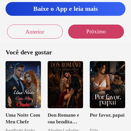
Baixe o App e leia mais
Próximo
Anterior
Você deve gostar
Uma Noite Com
Don Romano e
Por favor, papai
Meu Chefe
sua bendita
ruína
PageProfit Studio
Afrodite LesFolies
EliJa