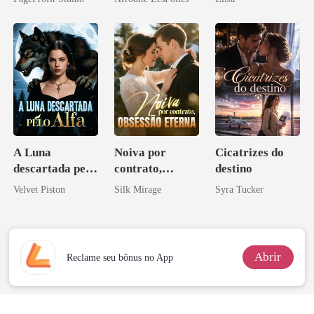
A Luna
Noiva por
Cicatrizes do
descartada pelo
contrato,
destino
Alfa
obsessão eterna
Velvet Piston
Silk Mirage
Syra Tucker
Abrir
Reclame seu bônus no App