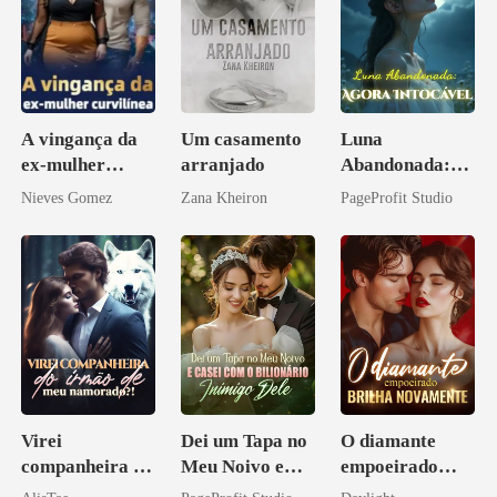
A vingança da
Um casamento
Luna
ex-mulher
arranjado
Abandonada:
curvilínea
Agora Intocável
Nieves Gomez
Zana Kheiron
PageProfit Studio
Virei
Dei um Tapa no
O diamante
companheira do
Meu Noivo e
empoeirado
irmão de meu
Casei com o
brilha