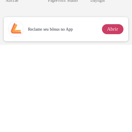
AlisTae
PageProfit Studio
Daylight
namorado?!
Bilionário
novamente
Inimigo Dele
Abrir
Reclame seu bônus no App