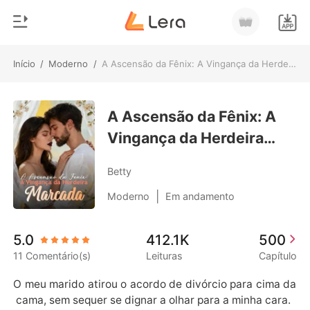
Início
/
Moderno
/
A Ascensão da Fênix: A Vingança da Herdeira Marcada
0
Início
Loja
A Ascensão da Fênix: A
Gênero
Vingança da Herdeira
Moderno
Histórico
Marcada
Lobisomem
Betty
Sair
Contos
|
Moderno
Em andamento
Romance
Baixar App
5.0
412.1K
500
Bilionários
11 Comentário(s)
Leituras
Capítulo
Ranking
O meu marido atirou o acordo de divórcio para cima da
 cama, sem sequer se dignar a olhar para a minha cara.
