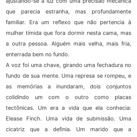
ajustando-se à luz com uma precisão mecânica
que parecia estranha, mas profundamente
Fui a uma loja de luxo para me recompor e encontrei a
 minha meia-irmã, Brisa, e as suas amigas. Elas cercara
familiar. Era um reflexo que não pertencia à
m-me, rindo-se da minha roupa e da minha cicatriz, ten
mulher tímida que fora dormir nesta cama, mas
tando expulsar-me por eu ser uma "mendiga divorciad
a".

a outra pessoa. Alguém mais velha, mais fria,
enterrada bem no fundo.
Eles achavam que eu ia chorar. Achavam que eu ia impl
orar por misericórdia, como a antiga Andorinha fazia.

A voz foi uma chave, girando uma fechadura no
fundo de sua mente. Uma represa se rompeu, e
Mal sabiam eles que estavam a lidar com a Fênix.

as memórias a inundaram, dois conjuntos
Enquanto a Brisa gritava para os seguranças me tirarem 
colidindo um com o outro como placas
dali, encostei o meu telemóvel velho ao terminal de pag
amento.

tectônicas. Um era a vida que ela conhecia:
Elease Finch. Uma vida de submissão. Uma
O ecrã não pediu código. Piscou vermelho e exibiu um a
lerta que fez o gerente da loja correr e curvar-se a nov
cicatriz que a definia. Um marido que a
enta graus diante de mim: "AUTORIZAÇÃO NÍVEL 0".
