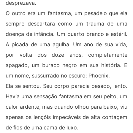
desprezava.
Sorri para a minha irmã, que olhava em choque para o t
O outro era um fantasma, um pesadelo que ela
elemóvel dela.

sempre descartara como um trauma de uma
"O cartão do papá foi recusado, Brisa?", perguntei suav
doença de infância. Um quarto branco e estéril.
emente. "Talvez seja porque acabei de denunciar a frau
de da empresa dele e congelar todos os bens da famíli
A picada de uma agulha. Um ano de sua vida,
a."

por volta dos doze anos, completamente
Entrei no meu carro privado, pronta para resgatar a min
apagado, um buraco negro em sua história. E
ha mãe e ver o império deles arder.
um nome, sussurrado no escuro: Phoenix.
Ela se sentou. Seu corpo parecia pesado, lento.
Havia uma sensação fantasma em seu peito, um
calor ardente, mas quando olhou para baixo, viu
apenas os lençóis impecáveis de alta contagem
de fios de uma cama de luxo.