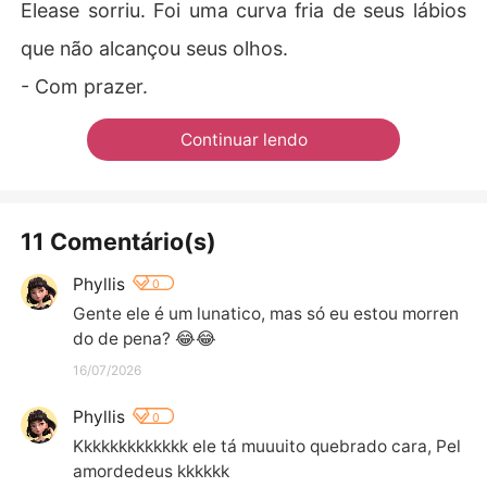
Elease sorriu. Foi uma curva fria de seus lábios
que não alcançou seus olhos.
- Com prazer.
Continuar lendo
11 Comentário(s)
Phyllis
0
Gente ele é um lunatico, mas só eu estou morren
do de pena? 😂😂
16/07/2026
Phyllis
0
Kkkkkkkkkkkkk ele tá muuuito quebrado cara, Pel
amordedeus kkkkkk