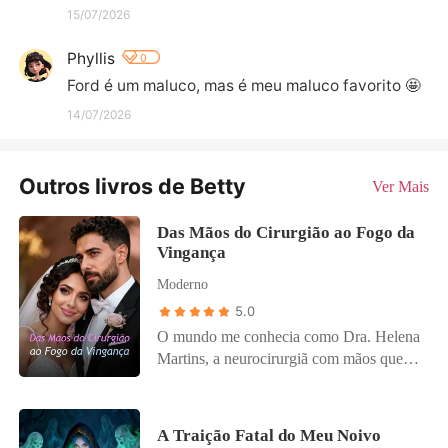
15/07/2026
Phyllis
0
Ford é um maluco, mas é meu maluco favorito 🤩
14/07/2026
Outros livros de Betty
Ver Mais
Das Mãos do Cirurgião ao Fogo da
Vingança
Moderno
5.0
O mundo me conhecia como Dra. Helena
Martins, a neurocirurgiã com mãos que
valiam um seguro de milhões. Meu
marido, Davi, era um advogado
poderoso, e nossa vida era perfeita — até
A Traição Fatal do Meu Noivo
ele estilhaçar tudo. Ele protegeu sua