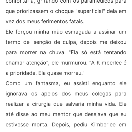
confortá-la, gritando com os paramédicos para
que priorizassem o choque "superficial" dela em
Mas a morte não foi o fim. Foi um lugar na primeira fila p
ara a traição deles, e eu estava acorrentada ao homem
vez dos meus ferimentos fatais.
 que me deixou morrer, forçada a assistir cada moment
Ele forçou minha mão esmagada a assinar um
o.
termo de isenção de culpa, depois me deixou
para morrer na chuva. "Ela só está tentando
chamar atenção", ele murmurou. "A Kimberlee é
a prioridade. Ela quase morreu."
Como um fantasma, eu assisti enquanto ele
ignorava os apelos dos meus colegas para
realizar a cirurgia que salvaria minha vida. Ele
até disse ao meu mentor que desejava que eu
estivesse morta. Depois, pediu Kimberlee em