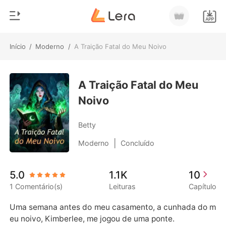
Início
/
Moderno
/
A Traição Fatal do Meu Noivo
0
Início
Loja
A Traição Fatal do Meu
Gênero
Noivo
Moderno
Histórico
Lobisomem
Betty
Sair
Contos
|
Moderno
Concluído
Romance
Baixar App
5.0
1.1K
10
Bilionários
1 Comentário(s)
Leituras
Capítulo
Ranking
Uma semana antes do meu casamento, a cunhada do m
eu noivo, Kimberlee, me jogou de uma ponte.
