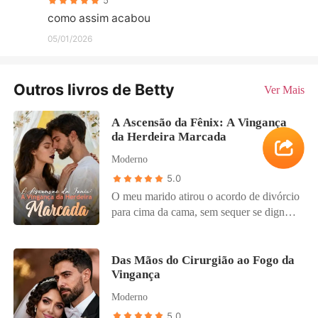
5
como assim acabou
05/01/2026
Outros livros de Betty
Ver Mais
A Ascensão da Fênix: A Vingança
da Herdeira Marcada
Moderno
5.0
O meu marido atirou o acordo de divórcio
para cima da cama, sem sequer se dignar
a olhar para a minha cara. "A Cais
voltou", disse ele com uma frieza
entediada. "Quero a casa vazia até hoje à
Das Mãos do Cirurgião ao Fogo da
Vingança
noite. Acrescentei cinco milhões para
comprares uma casa no interior e
Moderno
esconderes esse rosto deformado onde
5.0