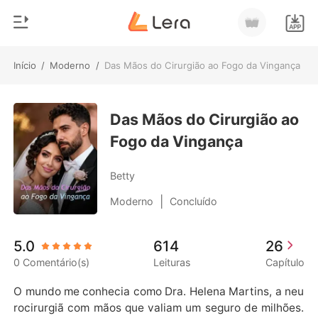
Início
/
Moderno
/
Das Mãos do Cirurgião ao Fogo da Vingança
0
Início
Loja
Das Mãos do Cirurgião ao
Gênero
Fogo da Vingança
Moderno
Histórico
Lobisomem
Betty
Sair
Contos
|
Moderno
Concluído
Romance
Baixar App
5.0
614
26
Bilionários
0 Comentário(s)
Leituras
Capítulo
Ranking
O mundo me conhecia como Dra. Helena Martins, a neu
rocirurgiã com mãos que valiam um seguro de milhões.