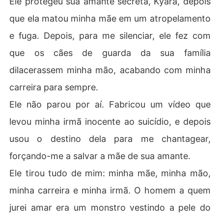
Ele protegeu sua amante secreta, Kyara, depois
s criou seu próprio monstro, um com uma mente brilhan
que ela matou minha mãe em um atropelamento
te e o apoio de um bilionário, pronto para queimar seu m
undo até as cinzas.
e fuga. Depois, para me silenciar, ele fez com
que os cães de guarda da sua família
dilacerassem minha mão, acabando com minha
carreira para sempre.
Ele não parou por aí. Fabricou um vídeo que
levou minha irmã inocente ao suicídio, e depois
usou o destino dela para me chantagear,
forçando-me a salvar a mãe de sua amante.
Ele tirou tudo de mim: minha mãe, minha mão,
minha carreira e minha irmã. O homem a quem
jurei amar era um monstro vestindo a pele do