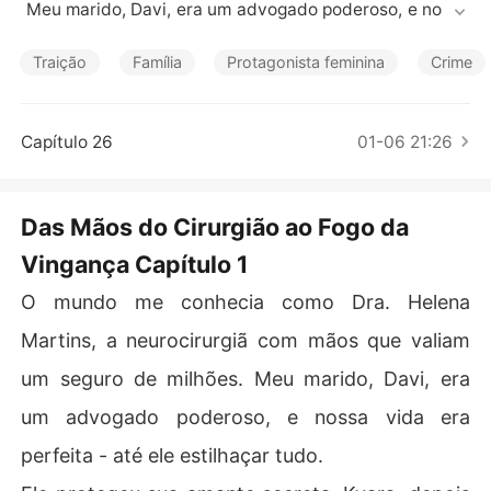
Contos Curtos
 Meu marido, Davi, era um advogado poderoso, e nossa
 vida era perfeita - até ele estilhaçar tudo.

Traição
Família
Protagonista feminina
Crime
Ele protegeu sua amante secreta, Kyara, depois que ela
 matou minha mãe em um atropelamento e fuga. Depois, 
para me silenciar, ele fez com que os cães de guarda da 
Capítulo 26
01-06 21:26
sua família dilacerassem minha mão, acabando com mi
nha carreira para sempre.

Das Mãos do Cirurgião ao Fogo da
Ele não parou por aí. Fabricou um vídeo que levou minh
Vingança Capítulo 1
a irmã inocente ao suicídio, e depois usou o destino del
a para me chantagear, forçando-me a salvar a mãe de s
O mundo me conhecia como Dra. Helena
ua amante.

Martins, a neurocirurgiã com mãos que valiam
Ele tirou tudo de mim: minha mãe, minha mão, minha car
um seguro de milhões. Meu marido, Davi, era
reira e minha irmã. O homem a quem jurei amar era um
 monstro vestindo a pele do meu marido.

um advogado poderoso, e nossa vida era
perfeita - até ele estilhaçar tudo.
Ele achou que tinha me quebrado, me deixando ajoelha
da em humilhação pública. Estava enganado. Ele apena