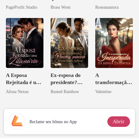
Meu Ex
do CEO
PageProfit Studio
Brass Wren
Roseanautora
A Esposa
Ex-esposa do
A
Rejeitada é uma
presidente?
transformação
Zilionária
Preciosa
inesperada da
Alissa Nexus
Rusted Rainbow
Valentine
princesa de uma
minha ex-
família
esposa
mafiosa!
Abrir
Reclame seu bônus no App