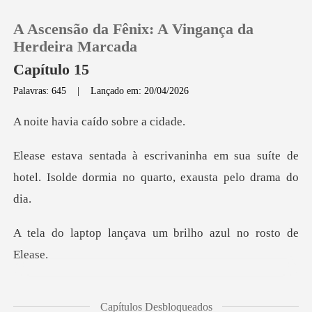
A Ascensão da Fênix: A Vingança da
Herdeira Marcada
Capítulo 15
Palavras: 645
|
Lançado em: 20/04/2026
0
ia caído so
Loja
em sua suíte de
hotel. Isolde dormia
Histórico
Sair
nçava um brilho azu
Baixar App
Adan H
Capítulos Desbloqueados