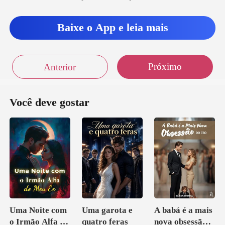
tentáculos da
SkyNet se estenderam pelo
Baixe o App e leia mais
Próximo
Anterior
Você deve gostar
Uma Noite com
Uma garota e
A babá é a mais
o Irmão Alfa do
quatro feras
nova obsessão