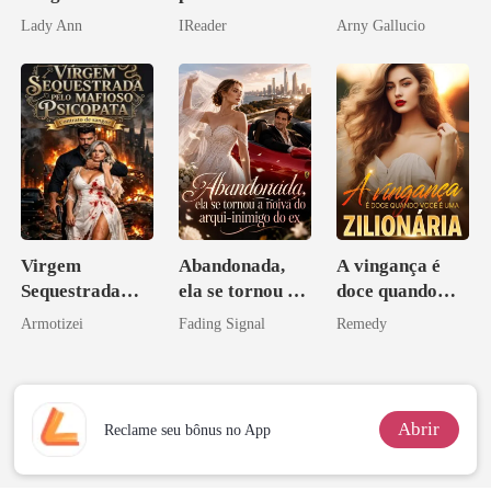
Morte, Ele
reconquistar!
amor bilionário
Lady Ann
IReader
Arny Gallucio
Acendia
Lanternas Para
Ela
Virgem
Abandonada,
A vingança é
Sequestrada
ela se tornou a
doce quando
pelo Mafioso
noiva do arqui-
você é uma
Armotizei
Fading Signal
Remedy
Psicopata :
inimigo do ex
zilionária
CONTRATO
DE SANGUE
Abrir
Reclame seu bônus no App