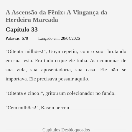
A Ascensão da Fênix: A Vingança da
Herdeira Marcada
Capítulo 33
Palavras: 670
|
Lançado em: 20/04/2026
0
Loja
. Era tudo o que ele tinha. As economias de
sua vida, sua aposenta
Histórico
", gritou um cole
Sair
ões!", Ka
Baixar App
dele freneticamente.
Capítulos Desbloqueados