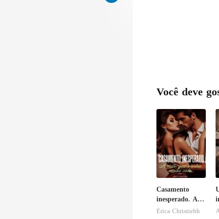
prendendo a re
Você deve go
Casamento
inesperado. A
i
noite que
Érica Christiehh
A
mudou minha