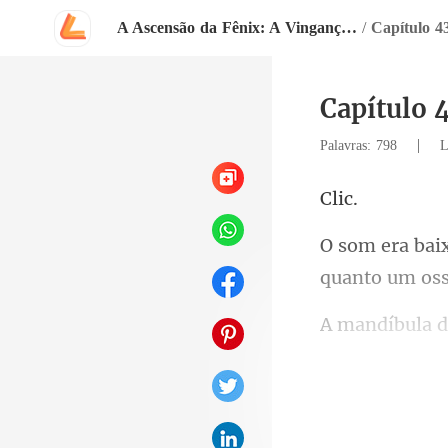
A Ascensão da Fênix: A Vingança da Herdeira Marcada
/
Capítulo 4
Capítulo 
|
Palavras: 798
L
l
o de