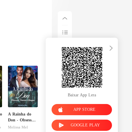
Baixar App Lera
APP STORE
o
A Rainha do
Don - Obsessão,
GOOGLE PLAY
Paixão e
o
Melissa Mel
Sangue