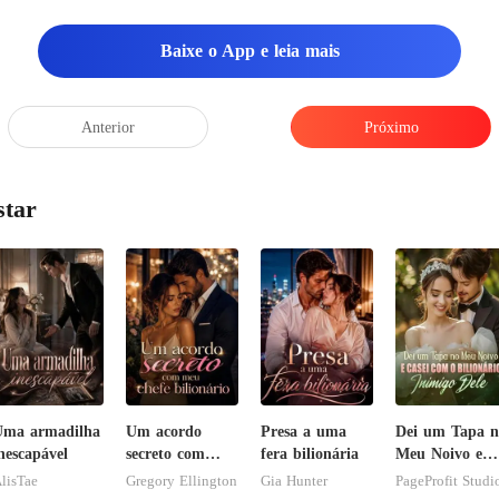
spiração. Ela exa
Baixe o App e leia mais
Anterior
Próximo
star
Uma armadilha
Um acordo
Presa a uma
Dei um Tapa n
nescapável
secreto com
fera bilionária
Meu Noivo e
meu chefe
Casei com o
lisTae
Gregory Ellington
Gia Hunter
PageProfit Studi
bilionário
Bilionário