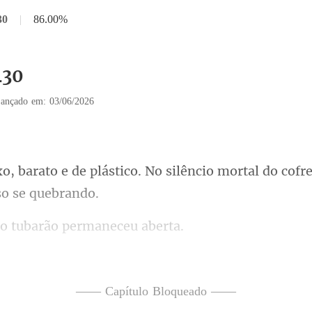
30
|
86.00%
430
ançado em: 03/06/2026
o. No silêncio mortal do cofre
o tubarão per
nte e
percebido
—— Capítulo Bloqueado ——