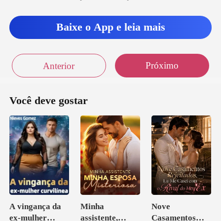
bém tro
Baixe o App e leia mais
Próximo
Anterior
Você deve gostar
A vingança da
Minha
Nove
ex-mulher
assistente,
Casamentos