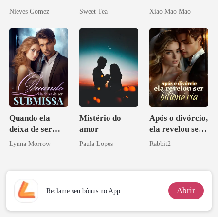
curvilínea
minha esposa
Rejeitados, Eu
Nieves Gomez
Sweet Tea
Xiao Mao Mao
misteriosa
Me Casei com o
Rival do Meu
Ex
Quando ela
Mistério do
Após o divórcio,
deixa de ser
amor
ela revelou ser
submissa
bilionária
Lynna Morrow
Paula Lopes
Rabbit2
Abrir
Reclame seu bônus no App