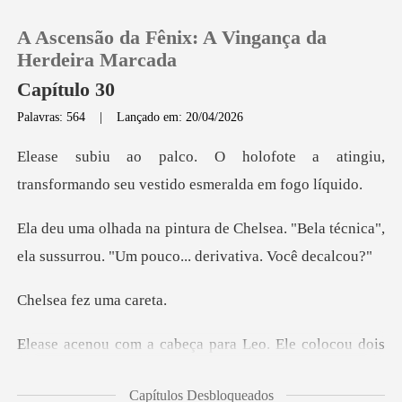
A Ascensão da Fênix: A Vingança da
Herdeira Marcada
Capítulo 30
Palavras: 564
|
Lançado em: 20/04/2026
0
e a atingiu,
Loja
transformando seu v
sea. "Bela técnica",
Histórico
ela sussurrou. "
Sair
fez um
Baixar App
ara Leo. Ele colocou dois
ca
Capítulos Desbloqueados