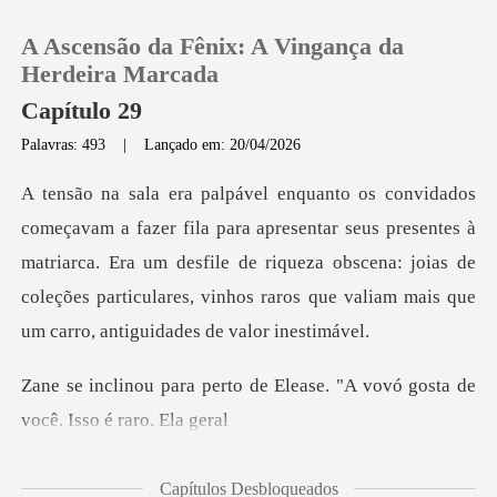
A Ascensão da Fênix: A Vingança da
Herdeira Marcada
Capítulo 29
Palavras: 493
|
Lançado em: 20/04/2026
0
Loja
tar seus presentes à
matriarca. Era um desfile de riqueza obscena: joias de
Histórico
coleções par
Sair
de Elease. "A vovó gosta de
Baixar App
Capítulos Desbloqueados