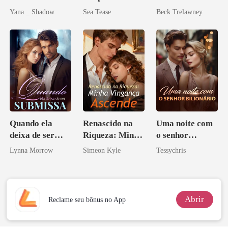
Sottocapo
mundial
Yana _ Shadow
Sea Tease
Beck Trelawney
Quando ela
Renascido na
Uma noite com
deixa de ser
Riqueza: Minha
o senhor
submissa
Vingança
Bilionário
Lynna Morrow
Simeon Kyle
Tessychris
Ascende
Abrir
Reclame seu bônus no App