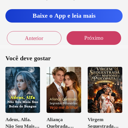
Baixe o App e leia mais
Próximo
Anterior
Você deve gostar
Adeus, Alfa.
Aliança
Virgem
Não Sou Mais
Quebrada,
Sequestrada