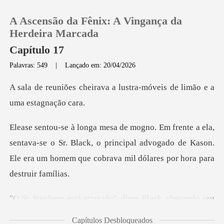
A Ascensão da Fênix: A Vingança da
Herdeira Marcada
Capítulo 17
Palavras: 549
|
Lançado em: 20/04/2026
0
va a lustra-móveis de lim
Loja
Histórico
ava-se o Sr. Black, o principal advogado de Kason.
Ele era um
Sair
Baixar App
o", disse Black, checando se
Capítulos Desbloqueados