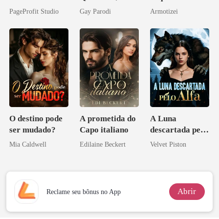
Sua Bolsa de
Segredos
pelo Mafioso
PageProfit Studio
Gay Parodi
Armotizei
Sangue
Bilionários:
Psicopata :
Veja-me Brilhar
CONTRATO
DE SANGUE
O destino pode
A prometida do
A Luna
ser mudado?
Capo italiano
descartada pelo
Alfa
Mia Caldwell
Edilaine Beckert
Velvet Piston
Abrir
Reclame seu bônus no App