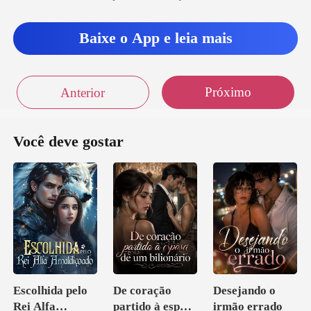
Baixe o App e leia mais
Próximo
Anterior
Você deve gostar
Escolhida pelo
De coração
Desejando o
Rei Alfa
partido à esposa
irmão errado