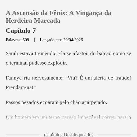
A Ascensão da Fênix: A Vingança da
Herdeira Marcada
Capítulo 7
Palavras: 599
|
Lançado em: 20/04/2026
0
e afastou do balcão como se
Loja
e. "Viu? É um alerta d
Histórico
Sair
ecoaram pelo
Baixar App
o
salão. Ele estava suando. Era o Diretor Vance, o
Capítulos Desbloqueados