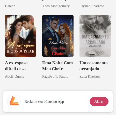
Amaldiçoado
de um bilionário
Helenn
Theo Montgomery
Elysian Sparrow
A ex-esposa
Uma Noite Com
Um casamento
difícil de
Meu Chefe
arranjado
reconquistar
Adolf Dunne
PageProfit Studio
Zana Kheiron
Abrir
Reclame seu bônus no App