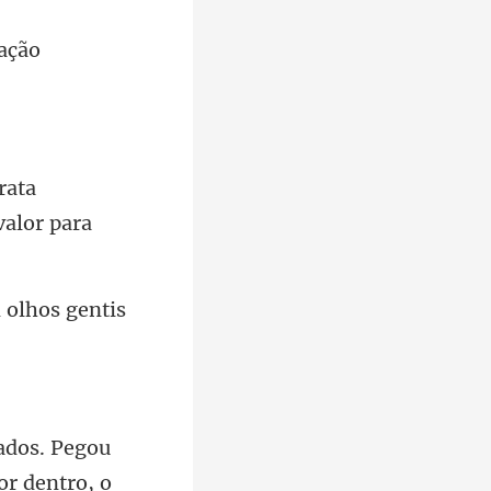
ação
rata
 olhos gentis
or dentro, o