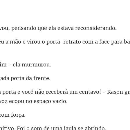
ensando que ela est
u o porta-retrato com a face
uim - e
ada por
berá um centavo! - Kason gr
co
vo. Foi o som de u