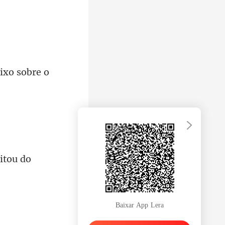
itou do
Baixar App Lera