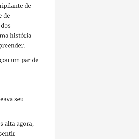
ripilante de
e de
ueava seu
s alta agora,