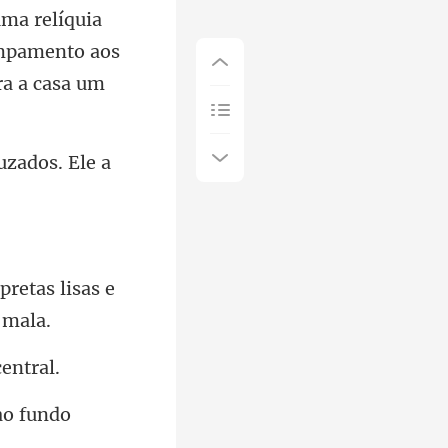
uma relíquia
uzados. Ele a
pretas lisas e
ao fun