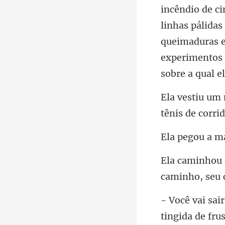
linhas pálidas
queimaduras e
egou
cam
tingida de fru