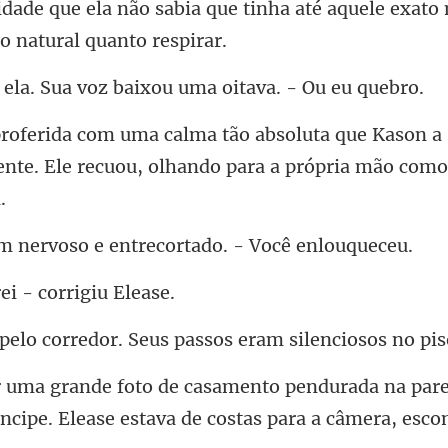
Sua voz baixou uma oi
e Kason a 
nte. Ele recuou, olhan
voso e entrecortado
ei - cor
r. Seus passos eram silen
ada na par
ncipe. Elease e