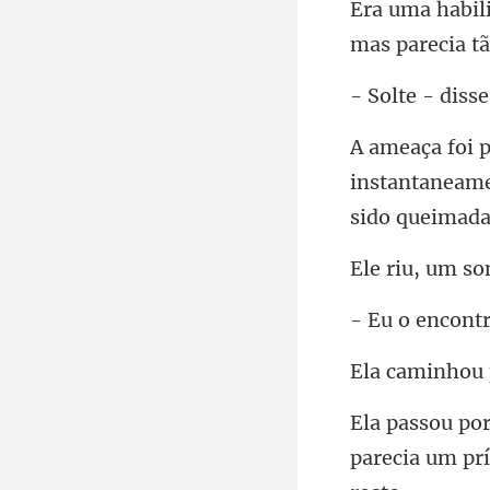
instantaneame
ntr
parecia um prí