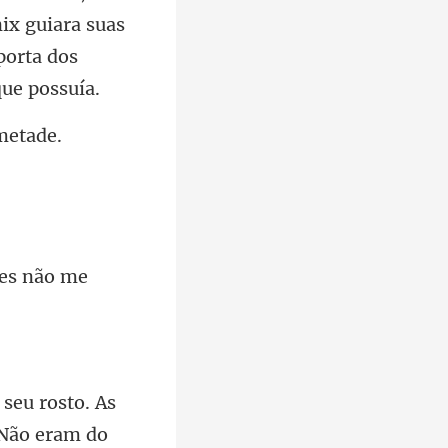
ix guiara suas
zes não