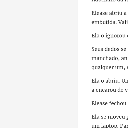
emb
orou
manchado, ani
a e