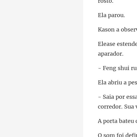
pa
i r
pes
co
bateu 