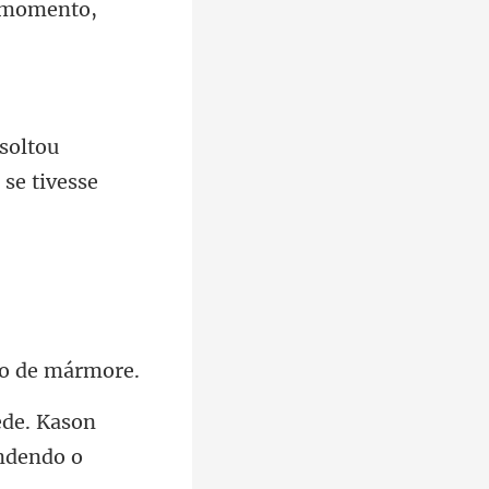
soltou
ede. Kason