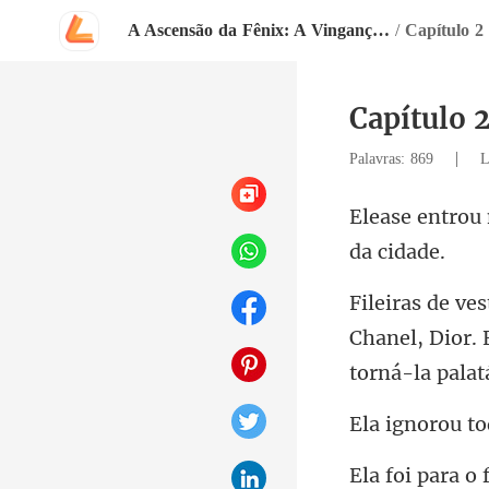
A Ascensão da Fênix: A Vingança da Herdeira Marcada
/
Capítulo 2
Capítulo 
|
Palavras: 869
L
Chanel, Dior.
orou to