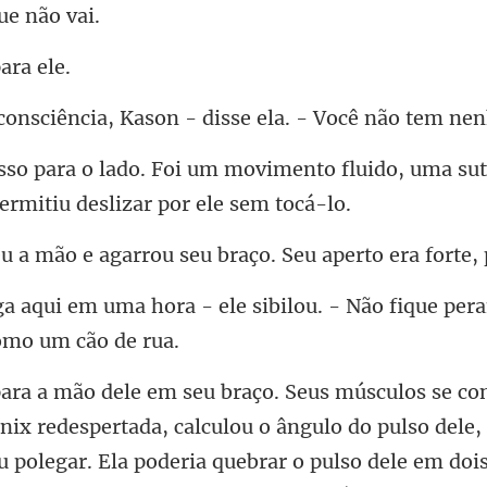
p
ia, Kason - disse ela.
ento fluido, uma su
arrou seu braço. Seu aper
ele sibilou. - Não fique per
ou o ângulo do pulso dele,
 polegar. Ela poderia quebrar o pulso dele em doi