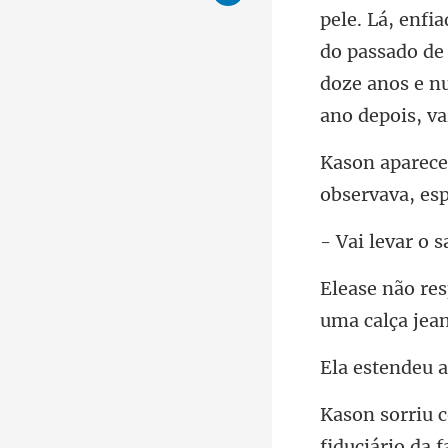
do passado de 
observ
uma calça jea